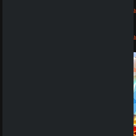
Jens
zu
CryptoRush
200% bis
zu 2.500€
Silizi
zu
Submit
CryptoRush
Sicher dir einen 100% Bonus bis 500€ und spiele
200% bis
Triple Money Jackpot Spicy
zu 2.500€
Try Our Featured Games
Robert99
zu
CryptoRush
200% bis
zu 2.500€
News
SpinEmpire Casino
Review
8. Januar 2026
SpinBetter Casino
Review
22. Dezember