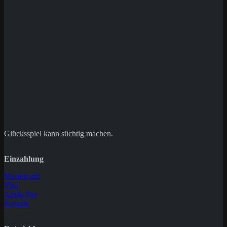
Save my name, email, and website in this
browser for the next time I comment.
Glücksspiel kann süchtig machen.
Einzahlung
Mastercard
Visa
Apple Pay
Paysafe