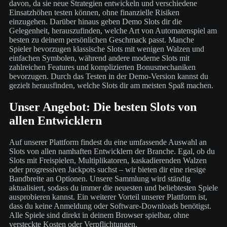
davon, da sie neue Strategien entwickeln und verschiedene
Einsatzhöhen testen können, ohne finanzielle Risiken
einzugehen. Darüber hinaus geben Demo Slots dir die
Gelegenheit, herauszufinden, welche Art von Automatenspiel am
besten zu deinem persönlichen Geschmack passt. Manche
Spieler bevorzugen klassische Slots mit wenigen Walzen und
einfachen Symbolen, während andere moderne Slots mit
zahlreichen Features und komplizierten Bonusmechaniken
bevorzugen. Durch das Testen in der Demo-Version kannst du
gezielt herausfinden, welche Slots dir am meisten Spaß machen.
Unser Angebot: Die besten Slots von
allen Entwicklern
Auf unserer Plattform findest du eine umfassende Auswahl an
Slots von allen namhaften Entwicklern der Branche. Egal, ob du
Slots mit Freispielen, Multiplikatoren, kaskadierenden Walzen
oder progressiven Jackpots suchst – wir bieten dir eine riesige
Bandbreite an Optionen. Unsere Sammlung wird ständig
aktualisiert, sodass du immer die neuesten und beliebtesten Spiele
ausprobieren kannst. Ein weiterer Vorteil unserer Plattform ist,
dass du keine Anmeldung oder Software-Downloads benötigst.
Alle Spiele sind direkt in deinem Browser spielbar, ohne
versteckte Kosten oder Verpflichtungen.