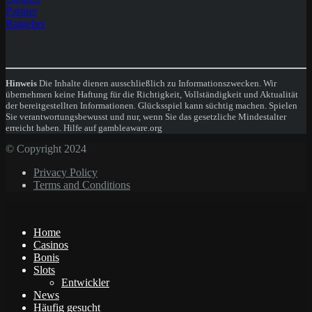
Partner
Ratgeber
Hinweis
Die Inhalte dienen ausschließlich zu Informationszwecken. Wir
übernehmen keine Haftung für die Richtigkeit, Vollständigkeit und Aktualität
der bereitgestellten Informationen. Glücksspiel kann süchtig machen. Spielen
Sie verantwortungsbewusst und nur, wenn Sie das gesetzliche Mindestalter
erreicht haben. Hilfe auf gambleaware.org
© Copyright 2024
Privacy Policy
Terms and Conditions
Home
Casinos
Bonis
Slots
Entwickler
News
Häufig gesucht