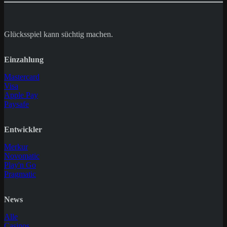
Glücksspiel kann süchtig machen.
Einzahlung
Mastercard
Visa
Apple Pay
Paysafe
Entwickler
Merkur
Novomatic
Play'n Go
Pragmatic
News
Alle
Casinos