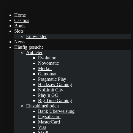
Home
Casinos
Bonis
Slots
Entwickler
News
Häufig gesucht
Anbieter
Evolution
Novomatic
Merkur
Gamomat
Pragmatic Play
Hacksaw Gaming
NoLimit City
Play’n GO
Big Time Gaming
Einzahlmethoden
Bank Überweisung
Paysafecard
MasterCard
Visa
Skrill