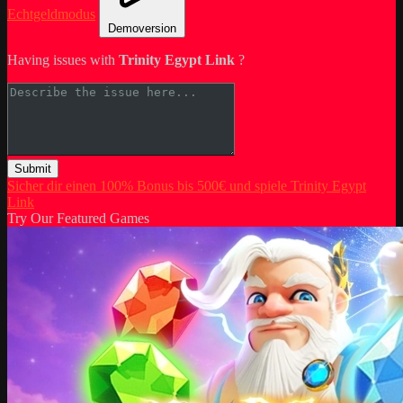
Echtgeldmodus
Demoversion
Having issues with
Trinity Egypt Link
?
Submit
Sicher dir einen 100% Bonus bis 500€ und spiele Trinity Egypt
Link
Try Our Featured Games