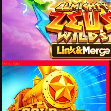
Demo Spiel