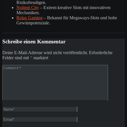
Risikofreudigen.
Nolimit City
– Extrem kreative Slots mit innovativen
Mechaniken.
Relax Gaming
– Bekannt für Megaways-Slots und hohe
Gewinnpotenziale.
Schreibe einen Kommentar
Deine E-Mail-Adresse wird nicht veröffentlicht.
Erforderliche
Felder sind mit
*
markiert