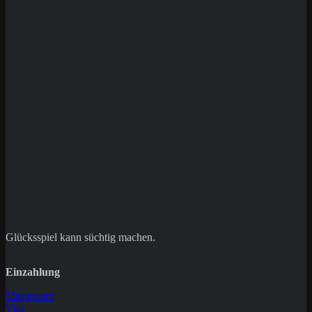
Save my name, email, and website in this
browser for the next time I comment.
Glücksspiel kann süchtig machen.
Einzahlung
Mastercard
Visa