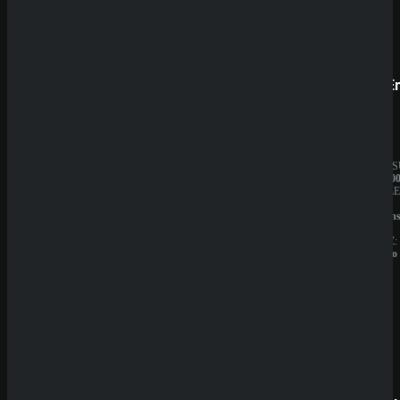
Prestige
SpinE
BESITZER:
JAHRES
Aurevia
10.000.0
IT
BESITZE
Group
GBL
LIZENZ:
Solution
Curacao
N.V.
LIZENZ:
Curacao