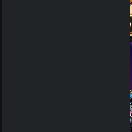
Demo Spiel