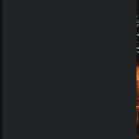
JAHRESUMSATZ:
JAHRES
1.000.000€
1.000.00
BESITZER:
BESITZE
Liernin
Liernin
Enterprises
Enterpri
LTD
LTD
LIZENZ:
LIZENZ:
Komoren
Komore
(Anjouan)
(Anjoua
Neueste
Beiträge
SpinEmpir
e Casino
Review
SpinBetter
Casino
Review