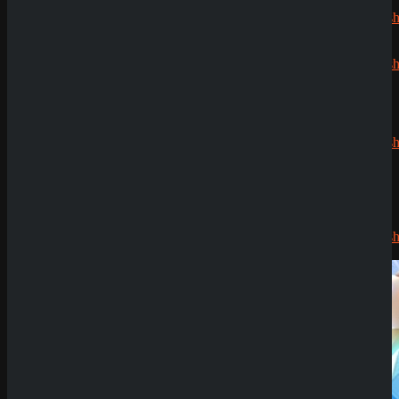
rami
zu
CryptoRus
Echtgeldmodus
Jens
zu
Demoversion
CryptoRush
Having issues with
The Godfather 3 Pillars of
200% bis
Power
?
zu 2.500€
Silizi
zu
CryptoRush
200% bis
zu 2.500€
Submit
Robert99
Sicher dir einen 100% Bonus bis 500€ und spiele
zu
The Godfather 3 Pillars of Power
CryptoRush
Try Our Featured Games
200% bis
zu 2.500€
News
SpinEmpire Casino
Review
8. Januar 2026
SpinBetter Casino