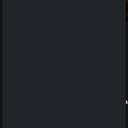
Slot-
Neuheiten
im
Dezember
2025
Die
neusten
Slots im
November
2025
Die
neusten
Slots im
Oktober
2025
Neueste
Kommenta
Alex
zu
Dazard