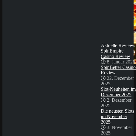
2025
Slot-Neuheiten im
Dezember 2025
2. Dezember 202
Die neusten Slots im
November 2025
3. November
2025
Aktuelle Reviews
SpinEmpire
Casino Review
8. Januar 2026
SpinBetter Casino
Demo Spiel
Review
22. Dezember
2025
Slot-Neuheiten im
Dezember 2025
2. Dezember
2025
Die neusten Slots
im November
2025
3. November
2025