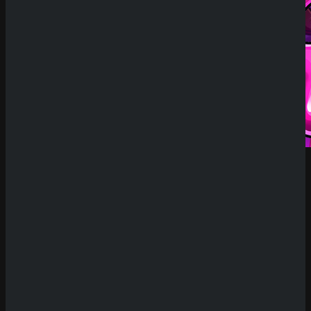
Demo Spiel
Willkommen auf unserer Plattform für Demo
Slots! Hier hast du die einzigartige Möglichkeit,
eine riesige Auswahl an Spielautomaten
kostenlos und ohne Risiko zu testen. Unsere
Seite bietet dir den Vorteil, die neuesten Slots
oft bis zu zwei Wochen vor ihrer offiziellen
Veröffentlichung in Online-Casinos
ausprobieren zu können. Das bedeutet, dass du
früher als andere Spieler die innovativen