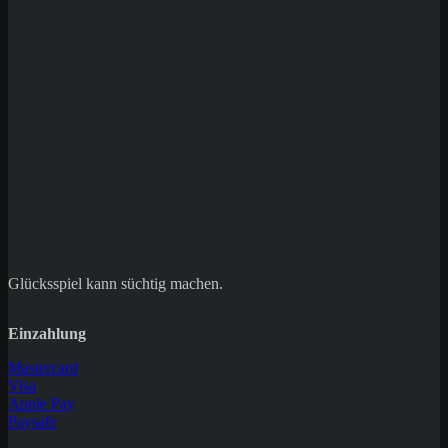
Save my name, email, and website in this
browser for the next time I comment.
Glücksspiel kann süchtig machen.
Einzahlung
Mastercard
Visa
Apple Pay
Paysafe