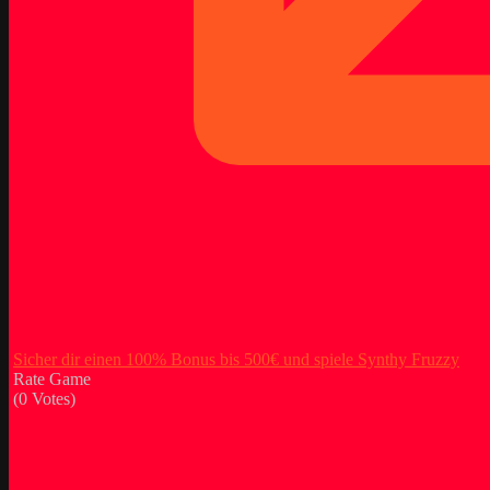
Sicher dir einen 100% Bonus bis 500€ und spiele Synthy Fruzzy
Rate Game
(
0
Votes)