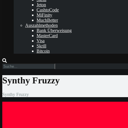
Jeton
CashtoCode
MiFinity
MuchBetter
Auszahlmethoden
Bank Überweisung
MasterCard
Visa
Skrill
Bitcoin
Synthy Fruzzy
Synthy Fruzzy