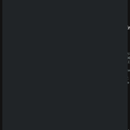
Prestige
SpinE
BESITZER:
JAHRES
Aurevia
10.000.0
IT
BESITZE
Group
GBL
LIZENZ:
Solution
Curacao
N.V.
LIZENZ:
Curacao