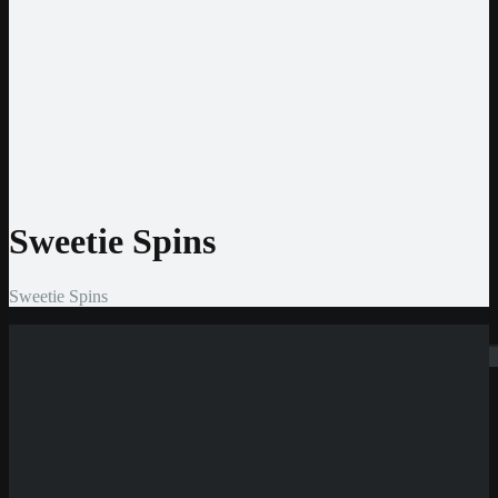
Jeton
CashtoCode
MiFinity
MuchBetter
Auszahlmethoden
Bank Überweisung
MasterCard
Visa
Skrill
Bitcoin
Sweetie Spins
Sweetie Spins
Suchen
Neue Casinos