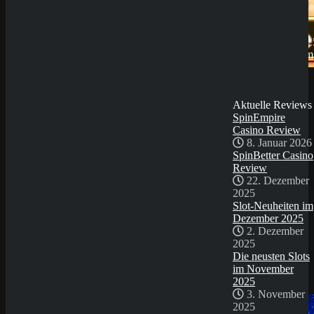
2025
Slot-Neuheiten im
Dezember 2025
2. Dezember 202
Die neusten Slots im
November 2025
Demo Spiel
3. November
2025
Aktuelle Reviews
SpinEmpire
Casino Review
8. Januar 2026
SpinBetter Casino
Review
22. Dezember
2025
Slot-Neuheiten im
Dezember 2025
2. Dezember
2025
Die neusten Slots
im November
2025
Demo Spiel
3. November
2025