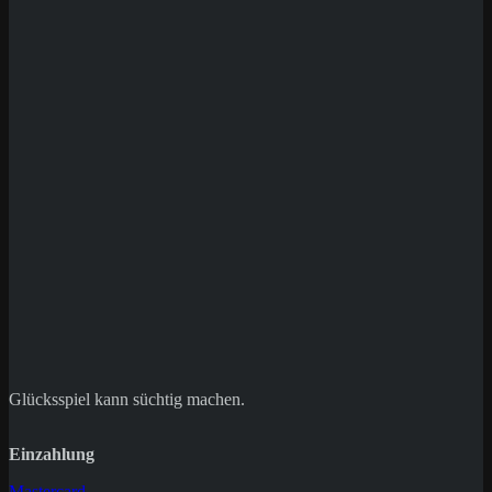
Save my name, email, and website in this
browser for the next time I comment.
Glücksspiel kann süchtig machen.
Einzahlung
Mastercard