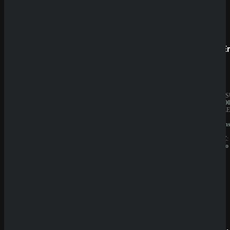
Prestige
SpinE
BESITZER:
JAHRES
Aurevia
10.000.0
IT
BESITZE
Group
GBL
LIZENZ:
Solution
Curacao
N.V.
LIZENZ:
Curacao