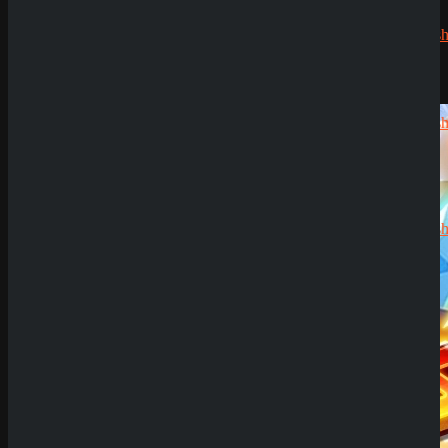
Jens
zu
CryptoRush
Submit
200% bis
Sicher dir einen 100% Bonus bis 500€ und spiele
zu 2.500€
Sugar Combo
Try Our Featured Games
Silizi
zu
CryptoRush
200% bis
zu 2.500€
Robert99
zu
CryptoRush
200% bis
zu 2.500€
News
SpinEmpire Casino
Review
8. Januar 2026
SpinBetter Casino
Review
22. Dezember