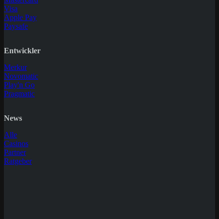
Visa
Apple Pay
Paysafe
Entwickler
Merkur
Novomatic
Play'n Go
Pragmatic
News
Alle
Casinos
Partner
Ratgeber