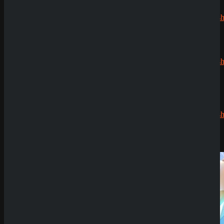
Jens
zu
CryptoRush
200% bis
Echtgeldmodus
zu 2.500€
Demoversion
Silizi
zu
Having issues with
Shark Treasure
?
CryptoRush
200% bis
zu 2.500€
Robert99
zu
CryptoRush
Submit
200% bis
Sicher dir einen 100% Bonus bis 500€ und spiele
zu 2.500€
Shark Treasure
Try Our Featured Games
News
SpinEmpire Casino
Review
8. Januar 2026
SpinBetter Casino
Review
22. Dezember