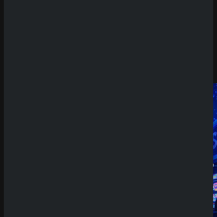
Demo Spiel