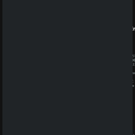
Prestige
SpinE
BESITZER:
JAHRES
Aurevia
10.000.0
IT
BESITZE
Group
GBL
LIZENZ:
Solution
Curacao
N.V.
LIZENZ:
Curacao