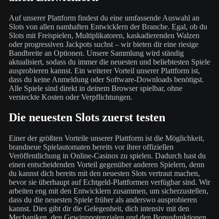
Auf unserer Plattform findest du eine umfassende Auswahl an
Slots von allen namhaften Entwicklern der Branche. Egal, ob du
Slots mit Freispielen, Multiplikatoren, kaskadierenden Walzen
oder progressiven Jackpots suchst – wir bieten dir eine riesige
Bandbreite an Optionen. Unsere Sammlung wird ständig
aktualisiert, sodass du immer die neuesten und beliebtesten Spiele
ausprobieren kannst. Ein weiterer Vorteil unserer Plattform ist,
dass du keine Anmeldung oder Software-Downloads benötigst.
Alle Spiele sind direkt in deinem Browser spielbar, ohne
versteckte Kosten oder Verpflichtungen.
Die neuesten Slots zuerst testen
Einer der größten Vorteile unserer Plattform ist die Möglichkeit,
brandneue Spielautomaten bereits vor ihrer offiziellen
Veröffentlichung in Online-Casinos zu spielen. Dadurch hast du
einen entscheidenden Vorteil gegenüber anderen Spielern, denn
du kannst dich bereits mit den neuesten Slots vertraut machen,
bevor sie überhaupt auf Echtgeld-Plattformen verfügbar sind. Wir
arbeiten eng mit den Entwicklern zusammen, um sicherzustellen,
dass du die neuesten Spiele früher als anderswo ausprobieren
kannst. Dies gibt dir die Gelegenheit, dich intensiv mit den
Mechaniken, den Gewinnpotenzialen und den Bonusfunktionen