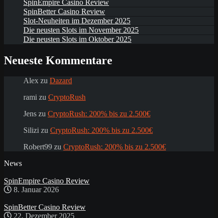
SpinEmpire Casino Review
SpinBetter Casino Review
Slot-Neuheiten im Dezember 2025
Die neusten Slots im November 2025
Die neusten Slots im Oktober 2025
Neueste Kommentare
Alex
zu
Dazard
rami
zu
CryptoRush
Jens
zu
CryptoRush: 200% bis zu 2.500€
Silizi
zu
CryptoRush: 200% bis zu 2.500€
Robert99
zu
CryptoRush: 200% bis zu 2.500€
News
SpinEmpire Casino Review
8. Januar 2026
SpinBetter Casino Review
22. Dezember 2025