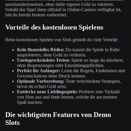
auseinanderzusetzen, ohne dafür eigenes Geld zu riskieren.
Sobald das Spiel dann offiziell in Online-Casinos verfügbar ist,
bist du bereits bestens vorbereitet.
Vorteile des kostenlosen Spielens
Beim kostenlosen Spielen von Slots genießt du viele Vorteile:
Kein finanzielles Risiko:
Du kannst die Spiele in Ruhe
ausprobieren, ohne Geld zu verlieren.
Uneingeschränktes Testen:
Spiele so lange du möchtest,
ohne Begrenzungen oder Einzahlungspflichten.
Perfekt für Anfänger:
Lerne die Regeln, Funktionen und
Gewinnchancen ohne Druck kennen.
Optimale Vorbereitung:
Teste verschiedene Strategien,
bevor du echtes Geld setzt.
Entdecke neue Lieblingsspiele:
Probiere eine Vielzahl
von Slots aus und finde heraus, welche dir am meisten
Spaß machen.
Die wichtigsten Features von Demo
Slots