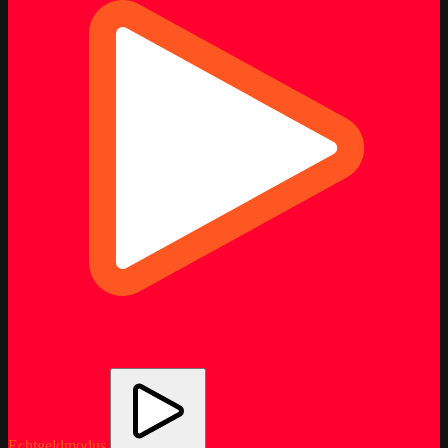
Echtgeldmodus