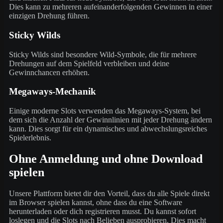
Dies kann zu mehreren aufeinanderfolgenden Gewinnen in einer
einzigen Drehung führen.
Sticky Wilds
Sticky Wilds sind besondere Wild-Symbole, die für mehrere
Drehungen auf dem Spielfeld verbleiben und deine
Gewinnchancen erhöhen.
Megaways-Mechanik
Einige moderne Slots verwenden das Megaways-System, bei
dem sich die Anzahl der Gewinnlinien mit jeder Drehung ändern
kann. Dies sorgt für ein dynamisches und abwechslungsreiches
Spielerlebnis.
Ohne Anmeldung und ohne Download
spielen
Unsere Plattform bietet dir den Vorteil, dass du alle Spiele direkt
im Browser spielen kannst, ohne dass du eine Software
herunterladen oder dich registrieren musst. Du kannst sofort
loslegen und die Slots nach Belieben ausprobieren. Dies macht