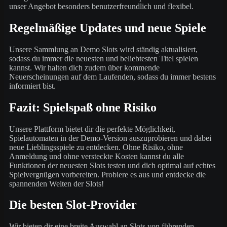
unser Angebot besonders benutzerfreundlich und flexibel.
Regelmäßige Updates und neue Spiele
Unsere Sammlung an Demo Slots wird ständig aktualisiert,
sodass du immer die neuesten und beliebtesten Titel spielen
kannst. Wir halten dich zudem über kommende
Neuerscheinungen auf dem Laufenden, sodass du immer bestens
informiert bist.
Fazit: Spielspaß ohne Risiko
Unsere Plattform bietet dir die perfekte Möglichkeit,
Spielautomaten in der Demo-Version auszuprobieren und dabei
neue Lieblingsspiele zu entdecken. Ohne Risiko, ohne
Anmeldung und ohne versteckte Kosten kannst du alle
Funktionen der neuesten Slots testen und dich optimal auf echtes
Spielvergnügen vorbereiten. Probiere es aus und entdecke die
spannenden Welten der Slots!
Die besten Slot-Provider
Wir bieten dir eine breite Auswahl an Slots von führenden