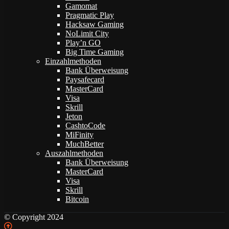
Gamomat
Pragmatic Play
Hacksaw Gaming
NoLimit City
Play’n GO
Big Time Gaming
Einzahlmethoden
Bank Überweisung
Paysafecard
MasterCard
Visa
Skrill
Jeton
CashtoCode
MiFinity
MuchBetter
Auszahlmethoden
Bank Überweisung
MasterCard
Visa
Skrill
Bitcoin
© Copyright 2024