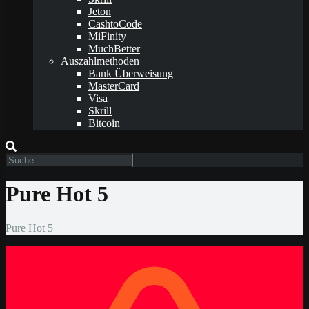
Jeton
CashtoCode
MiFinity
MuchBetter
Auszahlmethoden
Bank Überweisung
MasterCard
Visa
Skrill
Bitcoin
Pure Hot 5
Pure Hot 5