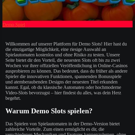
Demo Spiel
Willkommen auf unserer Plattform für Demo Slots! Hier hast du
die einzigartige Möglichkeit, eine riesige Auswahl an
Spielautomaten kostenlos und ohne Risiko zu testen. Unsere
Seite bietet dir den Vorteil, die neuesten Slots oft bis zu zwei
Wochen vor ihrer offiziellen Veröffentlichung in Online-Casinos
ausprobieren zu können. Das bedeutet, dass du früher als andere
Spieler die innovativen Funktionen, spannenden Bonusspiele
und atemberaubenden Designs der neuesten Titel erkunden
kannst. Egal, ob du klassische Automaten oder hochmoderne
Video-Slots bevorzugst – hier findest du alles, was dein Herz
begehrt.
Warum Demo Slots spielen?
Das Spielen von Spielautomaten in der Demo-Version bietet
zahlreiche Vorteile. Zum einen ermöglicht es dir, die
verschiedenen Mechaniken und Features kennenzulernen, ohne