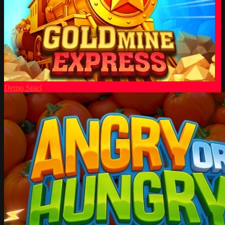
Demo Spiel