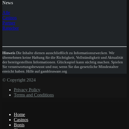
News
Alle
Casinos
Partner
Ratgeber
Hinweis
Die Inhalte dienen ausschließlich zu Informationszwecken. Wir
übernehmen keine Haftung für die Richtigkeit, Vollständigkeit und Aktualität
der bereitgestellten Informationen. Glücksspiel kann süchtig machen. Spielen
Sie verantwortungsbewusst und nur, wenn Sie das gesetzliche Mindestalter
erreicht haben. Hilfe auf gambleaware.org
© Copyright 2024
Privacy Policy
Terms and Conditions
Home
Casinos
Bonis