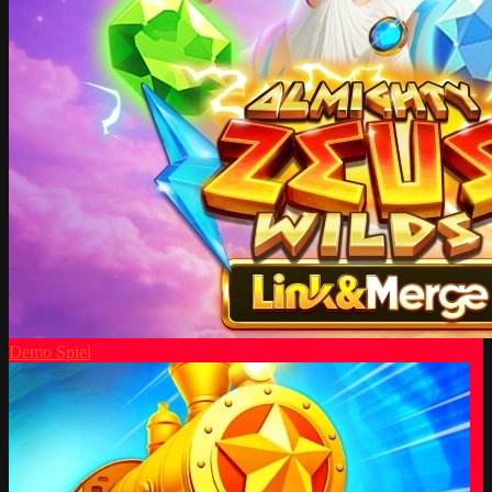
Demo Spiel