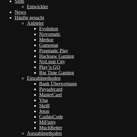
Slots
Entwickler
News
Häufig gesucht
Anbieter
Evolution
Novomatic
Merkur
Gamomat
Pragmatic Play
Hacksaw Gaming
NoLimit City
Play’n GO
Big Time Gaming
Einzahlmethoden
Bank Überweisung
Paysafecard
MasterCard
Visa
Skrill
Jeton
CashtoCode
MiFinity
MuchBetter
Auszahlmethoden