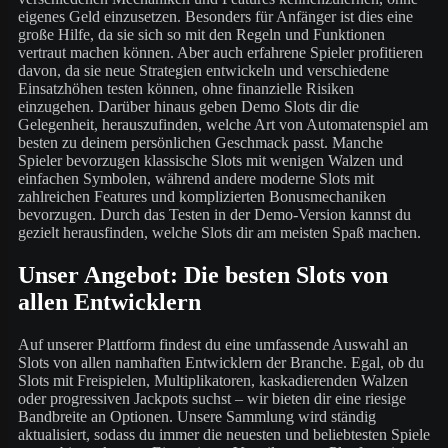
eigenes Geld einzusetzen. Besonders für Anfänger ist dies eine
große Hilfe, da sie sich so mit den Regeln und Funktionen
vertraut machen können. Aber auch erfahrene Spieler profitieren
davon, da sie neue Strategien entwickeln und verschiedene
Einsatzhöhen testen können, ohne finanzielle Risiken
einzugehen. Darüber hinaus geben Demo Slots dir die
Gelegenheit, herauszufinden, welche Art von Automatenspiel am
besten zu deinem persönlichen Geschmack passt. Manche
Spieler bevorzugen klassische Slots mit wenigen Walzen und
einfachen Symbolen, während andere moderne Slots mit
zahlreichen Features und komplizierten Bonusmechaniken
bevorzugen. Durch das Testen in der Demo-Version kannst du
gezielt herausfinden, welche Slots dir am meisten Spaß machen.
Unser Angebot: Die besten Slots von
allen Entwicklern
Auf unserer Plattform findest du eine umfassende Auswahl an
Slots von allen namhaften Entwicklern der Branche. Egal, ob du
Slots mit Freispielen, Multiplikatoren, kaskadierenden Walzen
oder progressiven Jackpots suchst – wir bieten dir eine riesige
Bandbreite an Optionen. Unsere Sammlung wird ständig
aktualisiert, sodass du immer die neuesten und beliebtesten Spiele