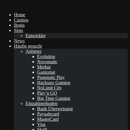
Home
Casinos
Bonis
Slots
Entwickler
News
Häufig gesucht
Anbieter
Evolution
Novomatic
Merkur
Gamomat
Pragmatic Play
Hacksaw Gaming
NoLimit City
Play’n GO
Big Time Gaming
Einzahlmethoden
Bank Überweisung
Paysafecard
MasterCard
Visa
Skrill