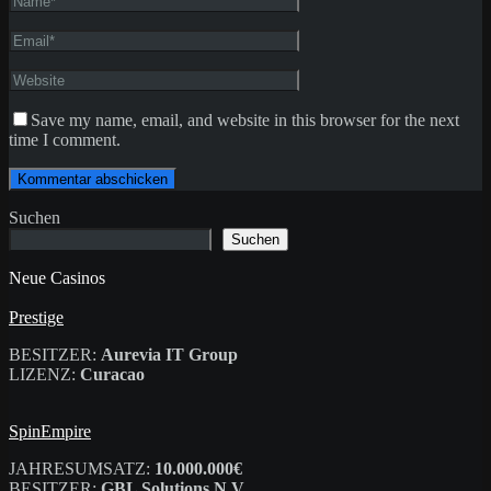
Save my name, email, and website in this browser for the next
time I comment.
Suchen
Suchen
Neue Casinos
Prestige
BESITZER:
Aurevia IT Group
LIZENZ:
Curacao
SpinEmpire
JAHRESUMSATZ:
10.000.000€
BESITZER:
GBL Solutions N.V.