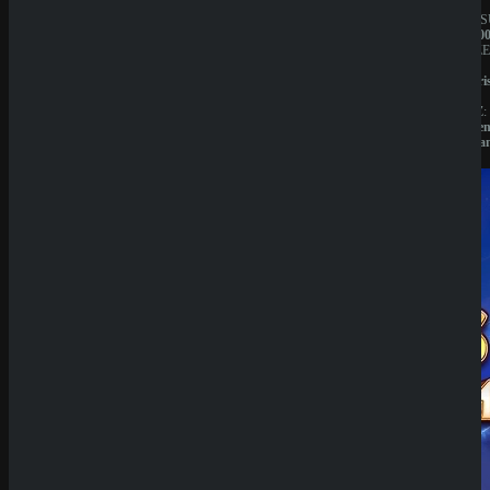
JAHRESUMSATZ:
JAHRES
1.000.000€
1.000.00
BESITZER:
BESITZE
Liernin
Liernin
Enterprises
Enterpri
LTD
LTD
LIZENZ:
LIZENZ:
Komoren
Komore
(Anjouan)
(Anjoua
Neueste
Beiträge
SpinEmpir
e Casino
Review
SpinBetter
Casino
Review
Slot-
Neuheiten