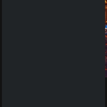
Demo Spiel
Willkommen auf unserer Plattform für Demo
Slots! Hier hast du die einzigartige Möglichkeit,
eine riesige Auswahl an Spielautomaten