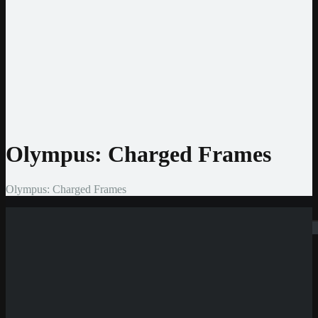
Jeton
CashtoCode
MiFinity
MuchBetter
Auszahlmethoden
Bank Überweisung
MasterCard
Visa
Skrill
Bitcoin
Olympus: Charged Frames
Olympus: Charged Frames
Suchen
Neue Casinos