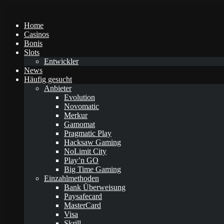
Home
Casinos
Bonis
Slots
Entwickler
News
Häufig gesucht
Anbieter
Evolution
Novomatic
Merkur
Gamomat
Pragmatic Play
Hacksaw Gaming
NoLimit City
Play’n GO
Big Time Gaming
Einzahlmethoden
Bank Überweisung
Paysafecard
MasterCard
Visa
Skrill