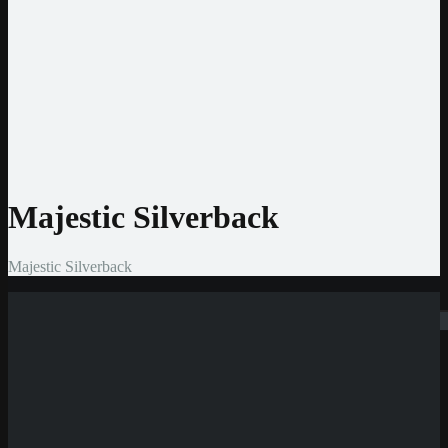
Jeton
CashtoCode
MiFinity
MuchBetter
Auszahlmethoden
Bank Überweisung
MasterCard
Visa
Skrill
Bitcoin
Majestic Silverback
Majestic Silverback
Suchen
Neue Casinos