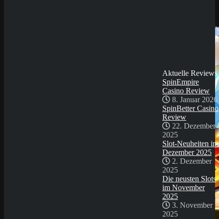
2025
Sicher dir einen 100% Bonus bis 500€ und spiele
Slot-Neuheiten im
Majestic Silverback
Dezember 2025
Try Our Featured Games
2. Dezember 202
Die neusten Slots im
November 2025
3. November
2025
Aktuelle Reviews
SpinEmpire
Casino Review
8. Januar 2026
SpinBetter Casino
Review
22. Dezember
2025
Slot-Neuheiten im
Dezember 2025
2. Dezember
2025
Die neusten Slots
im November
2025
3. November
2025