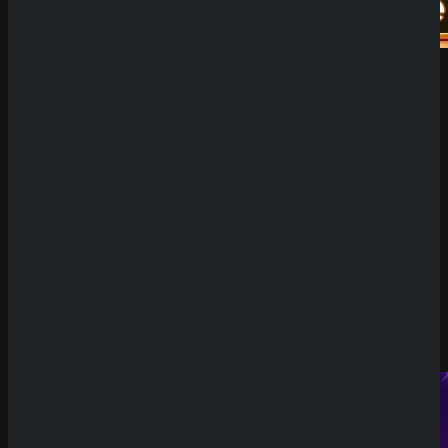
Demo Spiel
Demo Spiel