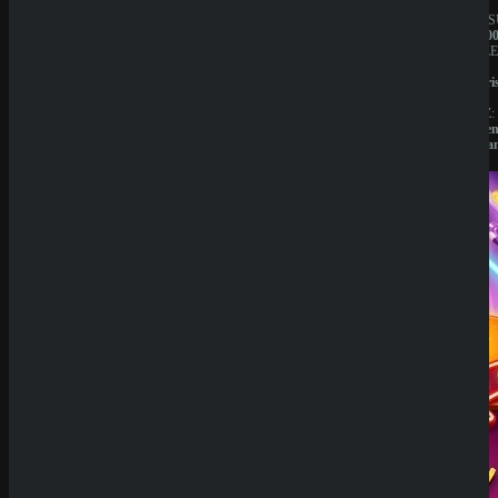
JAHRESUMSATZ:
JAHRES
1.000.000€
1.000.00
BESITZER:
BESITZE
Liernin
Liernin
Enterprises
Enterpri
LTD
LTD
LIZENZ:
LIZENZ:
Komoren
Komore
(Anjouan)
(Anjoua
Neueste
Beiträge
SpinEmpir
e Casino
Review
SpinBetter
Casino
Review
Slot-
Neuheiten