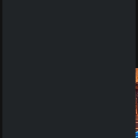
Demo Spiel