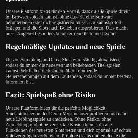
Unsere Plattform bietet dir den Vorteil, dass du alle Spiele direkt
im Browser spielen kannst, ohne dass du eine Software
herunterladen oder dich registrieren musst. Du kannst sofort
loslegen und die Slots nach Belieben ausprobieren. Dies macht
unser Angebot besonders benutzerfreundlich und flexibel.
Regelmäßige Updates und neue Spiele
Unsere Sammlung an Demo Slots wird ständig aktualisiert,
sodass du immer die neuesten und beliebtesten Titel spielen
kannst. Wir halten dich zudem über kommende
Neuerscheinungen auf dem Laufenden, sodass du immer bestens
informiert bist.
Fazit: Spielspaß ohne Risiko
Unsere Plattform bietet dir die perfekte Möglichkeit,
Spielautomaten in der Demo-Version auszuprobieren und dabei
neue Lieblingsspiele zu entdecken. Ohne Risiko, ohne
Anmeldung und ohne versteckte Kosten kannst du alle
Funktionen der neuesten Slots testen und dich optimal auf echtes
Spielvergnügen vorbereiten. Probiere es aus und entdecke die