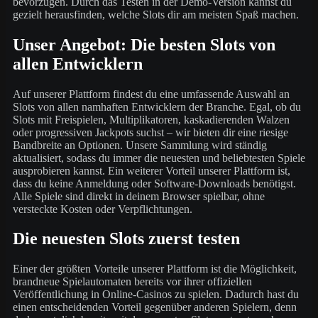
bevorzugen. Durch das Testen in der Demo-Version kannst du
gezielt herausfinden, welche Slots dir am meisten Spaß machen.
Unser Angebot: Die besten Slots von
allen Entwicklern
Auf unserer Plattform findest du eine umfassende Auswahl an
Slots von allen namhaften Entwicklern der Branche. Egal, ob du
Slots mit Freispielen, Multiplikatoren, kaskadierenden Walzen
oder progressiven Jackpots suchst – wir bieten dir eine riesige
Bandbreite an Optionen. Unsere Sammlung wird ständig
aktualisiert, sodass du immer die neuesten und beliebtesten Spiele
ausprobieren kannst. Ein weiterer Vorteil unserer Plattform ist,
dass du keine Anmeldung oder Software-Downloads benötigst.
Alle Spiele sind direkt in deinem Browser spielbar, ohne
versteckte Kosten oder Verpflichtungen.
Die neuesten Slots zuerst testen
Einer der größten Vorteile unserer Plattform ist die Möglichkeit,
brandneue Spielautomaten bereits vor ihrer offiziellen
Veröffentlichung in Online-Casinos zu spielen. Dadurch hast du
einen entscheidenden Vorteil gegenüber anderen Spielern, denn