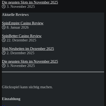
Die neusten Slots im November 2025
3. November 2025
Aktuelle Reviews
SpinEmpire Casino Review
8. Januar 2026
SpinBetter Casino Review
22. Dezember 2025
Slot-Neuheiten im Dezember 2025
2. Dezember 2025
Die neusten Slots im November 2025
3. November 2025
Glücksspiel kann süchtig machen.
Einzahlung