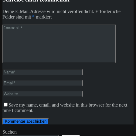
Deine E-Mail-Adresse wird nicht veröffentlicht.
Erforderliche
Felder sind mit
*
markiert
Save my name, email, and website in this browser for the next
time I comment.
Suchen