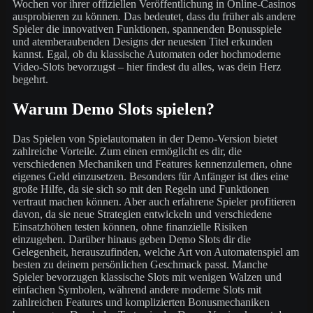
Wochen vor ihrer offiziellen Veröffentlichung in Online-Casinos
ausprobieren zu können. Das bedeutet, dass du früher als andere
Spieler die innovativen Funktionen, spannenden Bonusspiele
und atemberaubenden Designs der neuesten Titel erkunden
kannst. Egal, ob du klassische Automaten oder hochmoderne
Video-Slots bevorzugst – hier findest du alles, was dein Herz
begehrt.
Warum Demo Slots spielen?
Das Spielen von Spielautomaten in der Demo-Version bietet
zahlreiche Vorteile. Zum einen ermöglicht es dir, die
verschiedenen Mechaniken und Features kennenzulernen, ohne
eigenes Geld einzusetzen. Besonders für Anfänger ist dies eine
große Hilfe, da sie sich so mit den Regeln und Funktionen
vertraut machen können. Aber auch erfahrene Spieler profitieren
davon, da sie neue Strategien entwickeln und verschiedene
Einsatzhöhen testen können, ohne finanzielle Risiken
einzugehen. Darüber hinaus geben Demo Slots dir die
Gelegenheit, herauszufinden, welche Art von Automatenspiel am
besten zu deinem persönlichen Geschmack passt. Manche
Spieler bevorzugen klassische Slots mit wenigen Walzen und
einfachen Symbolen, während andere moderne Slots mit
zahlreichen Features und komplizierten Bonusmechaniken