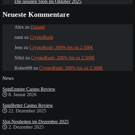
Die neusten Slots im Oktober 2025
Neueste Kommentare
Alex
zu
Dazard
rami
zu
CryptoRush
Jens
zu
CryptoRush: 200% bis zu 2.500€
Silizi
zu
CryptoRush: 200% bis zu 2.500€
Robert99
zu
CryptoRush: 200% bis zu 2.500€
News
SpinEmpire Casino Review
8. Januar 2026
SpinBetter Casino Review
22. Dezember 2025
Slot-Neuheiten im Dezember 2025
2. Dezember 2025