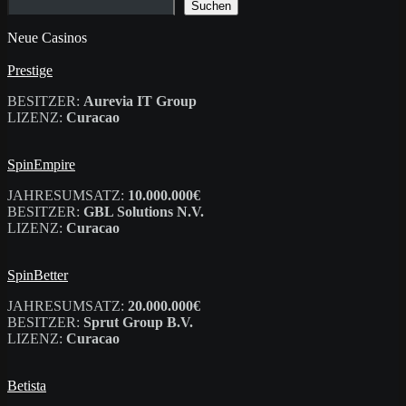
Suchen
Neue Casinos
Prestige
BESITZER:
Aurevia IT Group
LIZENZ:
Curacao
SpinEmpire
JAHRESUMSATZ:
10.000.000€
BESITZER:
GBL Solutions N.V.
LIZENZ:
Curacao
SpinBetter
JAHRESUMSATZ:
20.000.000€
BESITZER:
Sprut Group B.V.
LIZENZ:
Curacao
Betista