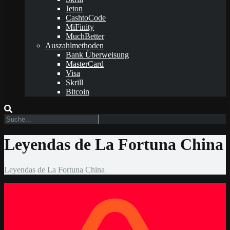
Jeton
CashtoCode
MiFinity
MuchBetter
Auszahlmethoden
Bank Überweisung
MasterCard
Visa
Skrill
Bitcoin
Leyendas de La Fortuna China
Leyendas de La Fortuna China