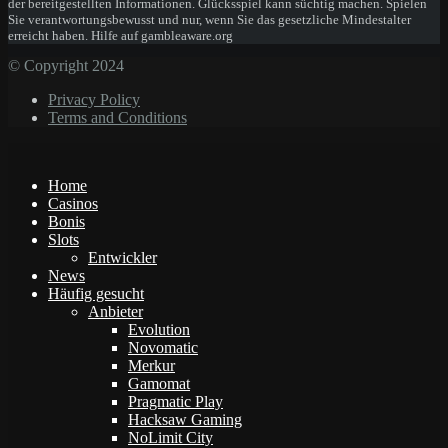
der bereitgestellten Informationen. Glücksspiel kann süchtig machen. Spielen
Sie verantwortungsbewusst und nur, wenn Sie das gesetzliche Mindestalter
erreicht haben. Hilfe auf gambleaware.org
© Copyright 2024
Privacy Policy
Terms and Conditions
Home
Casinos
Bonis
Slots
Entwickler
News
Häufig gesucht
Anbieter
Evolution
Novomatic
Merkur
Gamomat
Pragmatic Play
Hacksaw Gaming
NoLimit City