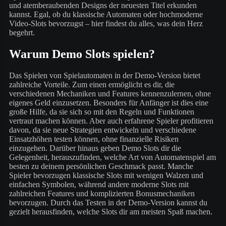
und atemberaubenden Designs der neuesten Titel erkunden
kannst. Egal, ob du klassische Automaten oder hochmoderne
Video-Slots bevorzugst – hier findest du alles, was dein Herz
begehrt.
Warum Demo Slots spielen?
Das Spielen von Spielautomaten in der Demo-Version bietet
zahlreiche Vorteile. Zum einen ermöglicht es dir, die
verschiedenen Mechaniken und Features kennenzulernen, ohne
eigenes Geld einzusetzen. Besonders für Anfänger ist dies eine
große Hilfe, da sie sich so mit den Regeln und Funktionen
vertraut machen können. Aber auch erfahrene Spieler profitieren
davon, da sie neue Strategien entwickeln und verschiedene
Einsatzhöhen testen können, ohne finanzielle Risiken
einzugehen. Darüber hinaus geben Demo Slots dir die
Gelegenheit, herauszufinden, welche Art von Automatenspiel am
besten zu deinem persönlichen Geschmack passt. Manche
Spieler bevorzugen klassische Slots mit wenigen Walzen und
einfachen Symbolen, während andere moderne Slots mit
zahlreichen Features und komplizierten Bonusmechaniken
bevorzugen. Durch das Testen in der Demo-Version kannst du
gezielt herausfinden, welche Slots dir am meisten Spaß machen.