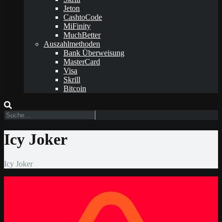
Jeton
CashtoCode
MiFinity
MuchBetter
Auszahlmethoden
Bank Überweisung
MasterCard
Visa
Skrill
Bitcoin
Icy Joker
Icy Joker