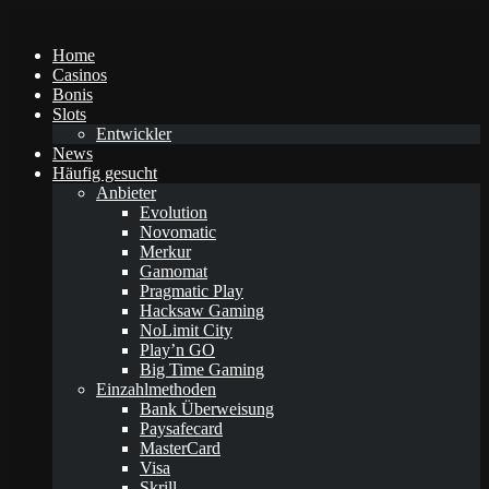
Home
Casinos
Bonis
Slots
Entwickler
News
Häufig gesucht
Anbieter
Evolution
Novomatic
Merkur
Gamomat
Pragmatic Play
Hacksaw Gaming
NoLimit City
Play’n GO
Big Time Gaming
Einzahlmethoden
Bank Überweisung
Paysafecard
MasterCard
Visa
Skrill