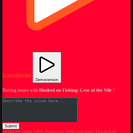
Echtgeldmodus
Demoversion
Having issues with
Hooked on Fishing: Croc of the Nile
?
Submit
Sicher dir einen 100% Bonus bis 500€ und spiele Hooked on