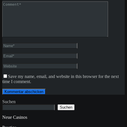
Save my name, email, and website in this browser for the next
time I comment.
Suchen
Suchen
Neue Casinos