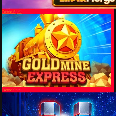
Demo Spiel
Demo Spiel