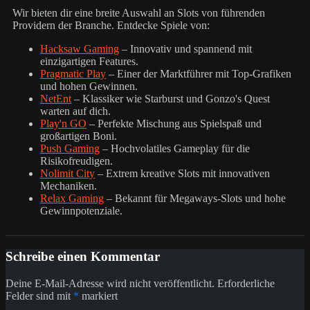
Wir bieten dir eine breite Auswahl an Slots von führenden
Providern der Branche. Entdecke Spiele von:
Hacksaw Gaming
– Innovativ und spannend mit
einzigartigen Features.
Pragmatic Play
– Einer der Marktführer mit Top-Grafiken
und hohen Gewinnen.
NetEnt
– Klassiker wie Starburst und Gonzo's Quest
warten auf dich.
Play'n GO
– Perfekte Mischung aus Spielspaß und
großartigen Boni.
Push Gaming
– Hochvolatiles Gameplay für die
Risikofreudigen.
Nolimit City
– Extrem kreative Slots mit innovativen
Mechaniken.
Relax Gaming
– Bekannt für Megaways-Slots und hohe
Gewinnpotenziale.
Schreibe einen Kommentar
Deine E-Mail-Adresse wird nicht veröffentlicht.
Erforderliche
Felder sind mit
*
markiert