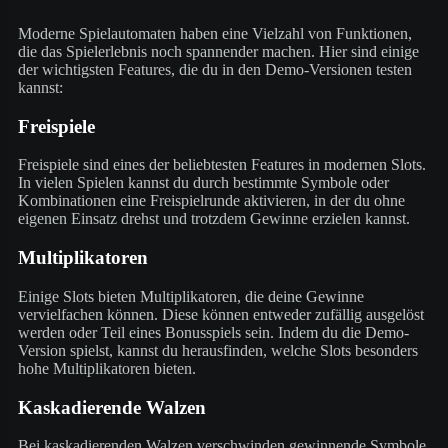
Moderne Spielautomaten haben eine Vielzahl von Funktionen,
die das Spielerlebnis noch spannender machen. Hier sind einige
der wichtigsten Features, die du in den Demo-Versionen testen
kannst:
Freispiele
Freispiele sind eines der beliebtesten Features in modernen Slots.
In vielen Spielen kannst du durch bestimmte Symbole oder
Kombinationen eine Freispielrunde aktivieren, in der du ohne
eigenen Einsatz drehst und trotzdem Gewinne erzielen kannst.
Multiplikatoren
Einige Slots bieten Multiplikatoren, die deine Gewinne
vervielfachen können. Diese können entweder zufällig ausgelöst
werden oder Teil eines Bonusspiels sein. Indem du die Demo-
Version spielst, kannst du herausfinden, welche Slots besonders
hohe Multiplikatoren bieten.
Kaskadierende Walzen
Bei kaskadierenden Walzen verschwinden gewinnende Symbole