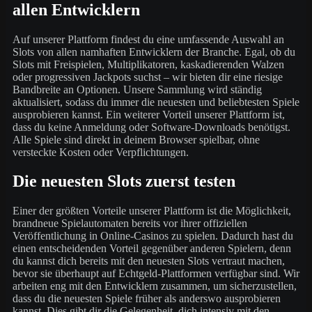
allen Entwicklern
Auf unserer Plattform findest du eine umfassende Auswahl an
Slots von allen namhaften Entwicklern der Branche. Egal, ob du
Slots mit Freispielen, Multiplikatoren, kaskadierenden Walzen
oder progressiven Jackpots suchst – wir bieten dir eine riesige
Bandbreite an Optionen. Unsere Sammlung wird ständig
aktualisiert, sodass du immer die neuesten und beliebtesten Spiele
ausprobieren kannst. Ein weiterer Vorteil unserer Plattform ist,
dass du keine Anmeldung oder Software-Downloads benötigst.
Alle Spiele sind direkt in deinem Browser spielbar, ohne
versteckte Kosten oder Verpflichtungen.
Die neuesten Slots zuerst testen
Einer der größten Vorteile unserer Plattform ist die Möglichkeit,
brandneue Spielautomaten bereits vor ihrer offiziellen
Veröffentlichung in Online-Casinos zu spielen. Dadurch hast du
einen entscheidenden Vorteil gegenüber anderen Spielern, denn
du kannst dich bereits mit den neuesten Slots vertraut machen,
bevor sie überhaupt auf Echtgeld-Plattformen verfügbar sind. Wir
arbeiten eng mit den Entwicklern zusammen, um sicherzustellen,
dass du die neuesten Spiele früher als anderswo ausprobieren
kannst. Dies gibt dir die Gelegenheit, dich intensiv mit den