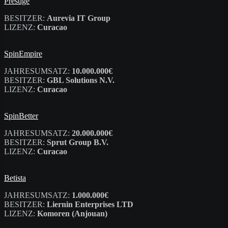
Prestige
BESITZER:
Aurevia IT Group
LIZENZ:
Curacao
SpinEmpire
JAHRESUMSATZ:
10.000.000€
BESITZER:
GBL Solutions N.V.
LIZENZ:
Curacao
SpinBetter
JAHRESUMSATZ:
20.000.000€
BESITZER:
Sprut Group B.V.
LIZENZ:
Curacao
Betista
JAHRESUMSATZ:
1.000.000€
BESITZER:
Liernin Enterprises LTD
LIZENZ:
Komoren (Anjouan)