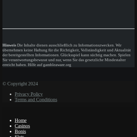
Hinweis
Die Inhalte dienen ausschließlich zu Informationszwecken. Wir
übernehmen keine Haftung für die Richtigkeit, Vollständigkeit und Aktualität
der bereitgestellten Informationen. Glücksspiel kann süchtig machen. Spielen
Sie verantwortungsbewusst und nur, wenn Sie das gesetzliche Mindestalter
erreicht haben. Hilfe auf gambleaware.org
© Copyright 2024
Privacy Policy
Terms and Conditions
Home
Casinos
Bonis
Slots