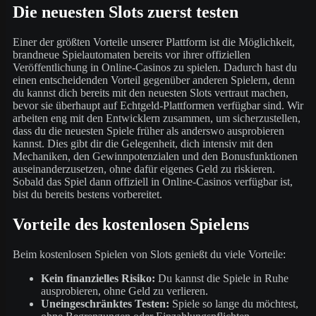
Die neuesten Slots zuerst testen
Einer der größten Vorteile unserer Plattform ist die Möglichkeit,
brandneue Spielautomaten bereits vor ihrer offiziellen
Veröffentlichung in Online-Casinos zu spielen. Dadurch hast du
einen entscheidenden Vorteil gegenüber anderen Spielern, denn
du kannst dich bereits mit den neuesten Slots vertraut machen,
bevor sie überhaupt auf Echtgeld-Plattformen verfügbar sind. Wir
arbeiten eng mit den Entwicklern zusammen, um sicherzustellen,
dass du die neuesten Spiele früher als anderswo ausprobieren
kannst. Dies gibt dir die Gelegenheit, dich intensiv mit den
Mechaniken, den Gewinnpotenzialen und den Bonusfunktionen
auseinanderzusetzen, ohne dafür eigenes Geld zu riskieren.
Sobald das Spiel dann offiziell in Online-Casinos verfügbar ist,
bist du bereits bestens vorbereitet.
Vorteile des kostenlosen Spielens
Beim kostenlosen Spielen von Slots genießt du viele Vorteile:
Kein finanzielles Risiko:
Du kannst die Spiele in Ruhe
ausprobieren, ohne Geld zu verlieren.
Uneingeschränktes Testen:
Spiele so lange du möchtest,