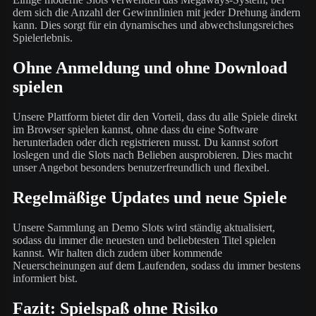
dem sich die Anzahl der Gewinnlinien mit jeder Drehung ändern
kann. Dies sorgt für ein dynamisches und abwechslungsreiches
Spielerlebnis.
Ohne Anmeldung und ohne Download
spielen
Unsere Plattform bietet dir den Vorteil, dass du alle Spiele direkt
im Browser spielen kannst, ohne dass du eine Software
herunterladen oder dich registrieren musst. Du kannst sofort
loslegen und die Slots nach Belieben ausprobieren. Dies macht
unser Angebot besonders benutzerfreundlich und flexibel.
Regelmäßige Updates und neue Spiele
Unsere Sammlung an Demo Slots wird ständig aktualisiert,
sodass du immer die neuesten und beliebtesten Titel spielen
kannst. Wir halten dich zudem über kommende
Neuerscheinungen auf dem Laufenden, sodass du immer bestens
informiert bist.
Fazit: Spielspaß ohne Risiko