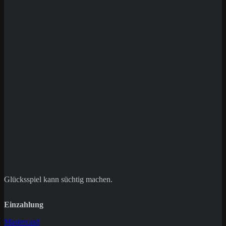
Save my name, email, and website in this
browser for the next time I comment.
Glücksspiel kann süchtig machen.
Einzahlung
Mastercard