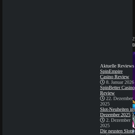
8. Januar 2026
SpinBetter Casino
Review
22. Dezember
2025
Slot-Neuheiten im
Dezember 2025
2. Dezember 202
Die neusten Slots im
Demo Spiel
November 2025
3. November
2025
Aktuelle Reviews
SpinEmpire
Casino Review
8. Januar 2026
SpinBetter Casino
Review
22. Dezember
2025
Slot-Neuheiten im
Dezember 2025
2. Dezember
2025
Die neusten Slots