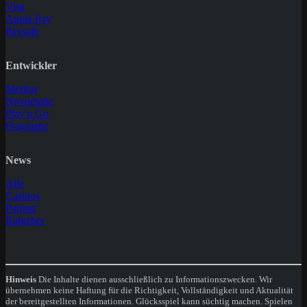
Visa
Apple Pay
Paysafe
Entwickler
Merkur
Novomatic
Play'n Go
Pragmatic
News
Alle
Casinos
Partner
Ratgeber
Hinweis
Die Inhalte dienen ausschließlich zu Informationszwecken. Wir
übernehmen keine Haftung für die Richtigkeit, Vollständigkeit und Aktualität
der bereitgestellten Informationen. Glücksspiel kann süchtig machen. Spielen