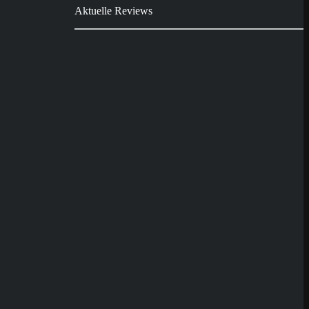
Aktuelle Reviews