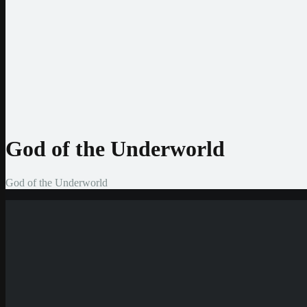
Aus
God of the Underworld
God of the Underworld