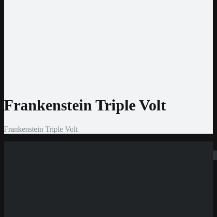
Jeton
CashtoCode
MiFinity
MuchBetter
Auszahlmethoden
Bank Überweisung
MasterCard
Visa
Skrill
Bitcoin
Frankenstein Triple Volt
Frankenstein Triple Volt
Suchen
Neue Casinos