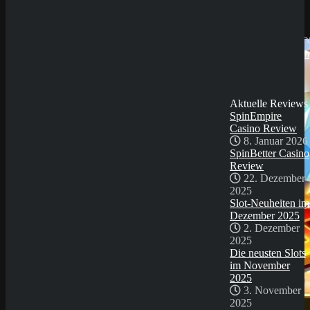
2025
Sicher dir einen 100% Bonus bis 500€ und spiele
Slot-Neuheiten im
Frankenstein Triple Volt
Dezember 2025
Try Our Featured Games
2. Dezember 202
Die neusten Slots im
November 2025
3. November
2025
Aktuelle Reviews
SpinEmpire
Casino Review
8. Januar 2026
SpinBetter Casino
Review
22. Dezember
2025
Slot-Neuheiten im
Dezember 2025
2. Dezember
2025
Die neusten Slots
im November
2025
3. November
2025