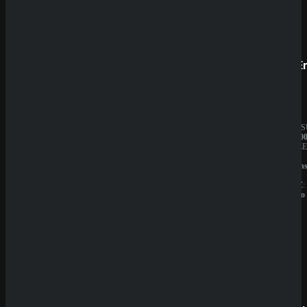
Prestige
SpinE
BESITZER:
JAHRES
Aurevia
10.000.0
IT
BESITZE
Group
GBL
LIZENZ:
Solution
Curacao
N.V.
LIZENZ:
Curacao