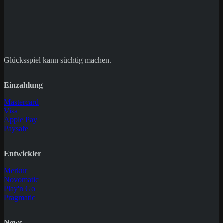
Glücksspiel kann süchtig machen.
Einzahlung
Mastercard
Visa
Apple Pay
Paysafe
Entwickler
Merkur
Novomatic
Play'n Go
Pragmatic
News