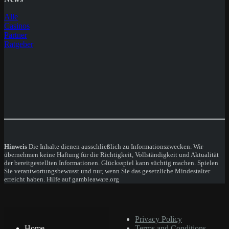
Alle
Casinos
Partner
Ratgeber
Hinweis
Die Inhalte dienen ausschließlich zu Informationszwecken. Wir
übernehmen keine Haftung für die Richtigkeit, Vollständigkeit und Aktualität
der bereitgestellten Informationen. Glücksspiel kann süchtig machen. Spielen
Sie verantwortungsbewusst und nur, wenn Sie das gesetzliche Mindestalter
erreicht haben. Hilfe auf gambleaware.org
© Copyright 2024
Privacy Policy
Home
Terms and Conditions