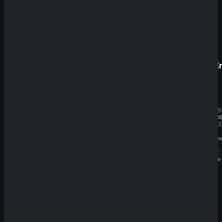
Prestige
SpinE
BESITZER:
JAHRES
Aurevia
10.000.0
IT
BESITZE
Group
GBL
LIZENZ:
Solution
Curacao
N.V.
LIZENZ:
Curacao