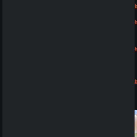
rami
zu
CryptoRus
Jens
zu
CryptoRush
200% bis
Echtgeldmodus
zu 2.500€
Demoversion
Silizi
zu
Having issues with
Flame & Fortune: Double
CryptoRush
Dragon
?
200% bis
zu 2.500€
Robert99
zu
CryptoRush
200% bis
Submit
zu 2.500€
Sicher dir einen 100% Bonus bis 500€ und spiele
Flame & Fortune: Double Dragon
Try Our Featured Games
News
SpinEmpire Casino
Review
8. Januar 2026
SpinBetter Casino