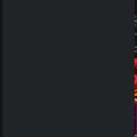
JAHRESUMSATZ:
JAHRES
1.000.000€
1.000.00
BESITZER:
BESITZE
Liernin
Liernin
Enterprises
Enterpri
LTD
LTD
LIZENZ:
LIZENZ:
Komoren
Komore
(Anjouan)
(Anjoua
Neueste
Beiträge
SpinEmpir
e Casino
Review
SpinBetter
Casino
Review