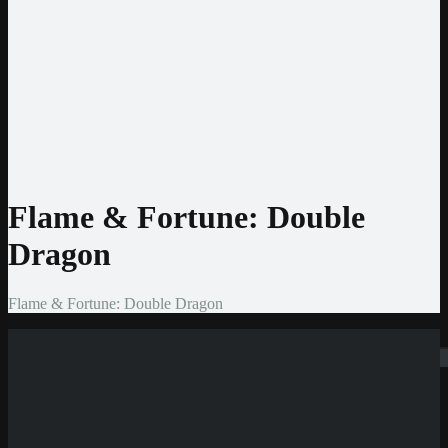
Jeton
CashtoCode
MiFinity
MuchBetter
Auszahlmethoden
Bank Überweisung
MasterCard
Visa
Skrill
Bitcoin
Flame & Fortune: Double
Dragon
Flame & Fortune: Double Dragon
Suchen
Neue Casinos