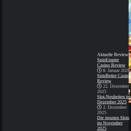
Review
22. Dezember
2025
Slot-Neuheiten im
Dezember 2025
2. Dezember 202
Die neusten Slots im
November 2025
3. November
2025
Aktuelle Reviews
SpinEmpire
Casino Review
8. Januar 2026
SpinBetter Casino
Review
22. Dezember
2025
Slot-Neuheiten im
Dezember 2025
Demo Spiel
2. Dezember
2025
Die neusten Slots
im November
2025