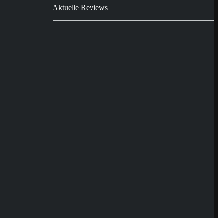
Aktuelle Reviews