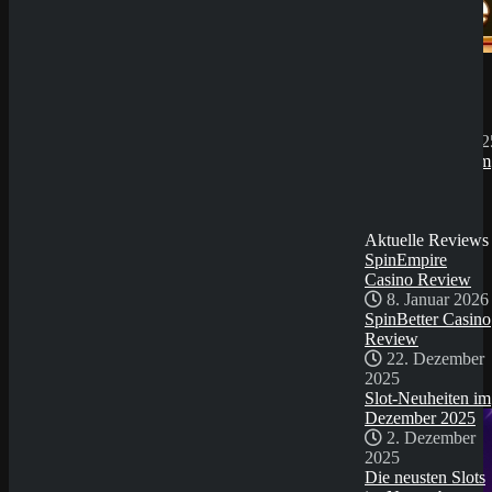
8. Januar 2026
SpinBetter Casino
Review
22. Dezember
Demo Spiel
2025
Slot-Neuheiten im
Dezember 2025
2. Dezember 202
Die neusten Slots im
November 2025
3. November
2025
Aktuelle Reviews
SpinEmpire
Casino Review
8. Januar 2026
SpinBetter Casino
Review
22. Dezember
2025
Slot-Neuheiten im
Demo Spiel
Dezember 2025
2. Dezember
2025
Die neusten Slots