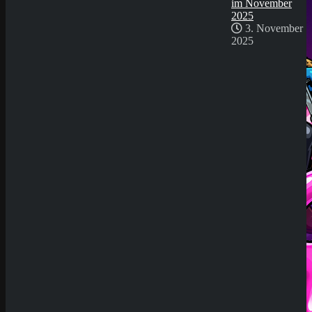
im November
2025
3. November
2025