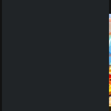
Alex
zu
Sicher dir einen 100% Bonus bis 500€ und spiele
Dazard
Fire Crown
Try Our Featured Games
rami
zu
CryptoRus
Jens
zu
CryptoRush
200% bis
zu 2.500€
Silizi
zu
CryptoRush
200% bis
zu 2.500€
Robert99
zu
CryptoRush
200% bis
zu 2.500€
News
SpinEmpire Casino
Review