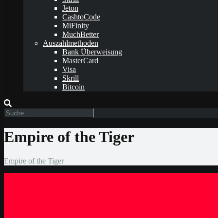
Jeton
CashtoCode
MiFinity
MuchBetter
Auszahlmethoden
Bank Überweisung
MasterCard
Visa
Skrill
Bitcoin
Empire of the Tiger
Empire of the Tiger