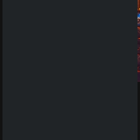
Demo Spiel
Willkommen auf unserer Plattform für Demo
Slots! Hier hast du die einzigartige Möglichkeit,
eine riesige Auswahl an Spielautomaten
kostenlos und ohne Risiko zu testen. Unsere
Seite bietet dir den Vorteil, die neuesten Slots
oft bis zu zwei Wochen vor ihrer offiziellen
Veröffentlichung in Online-Casinos