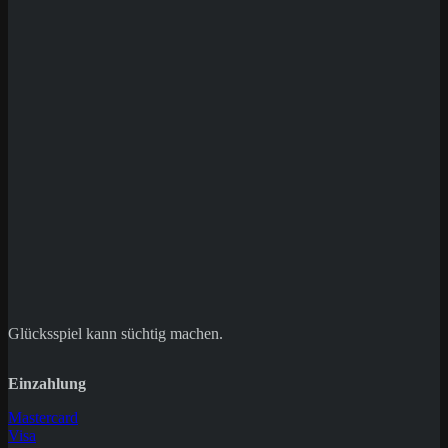
Save my name, email, and website in this
browser for the next time I comment.
Glücksspiel kann süchtig machen.
Einzahlung
Mastercard
Visa