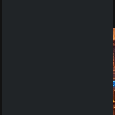
Demo Spiel