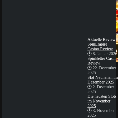
2025
Slot-Neuheiten im
Dezember 2025
2. Dezember 202
Die neusten Slots im
November 2025
3. November
2025
Aktuelle Reviews
SpinEmpire
Casino Review
8. Januar 2026
SpinBetter Casino
Review
Demo Spiel
22. Dezember
2025
Slot-Neuheiten im
Dezember 2025
2. Dezember
2025
Die neusten Slots
im November
2025
3. November
2025