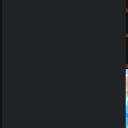
Echtgeldmodus
Jens
zu
Demoversion
CryptoRush
200% bis
Having issues with
Dice Gold 243
?
zu 2.500€
Silizi
zu
CryptoRush
200% bis
zu 2.500€
Submit
Robert99
Sicher dir einen 100% Bonus bis 500€ und spiele
zu
Dice Gold 243
CryptoRush
Try Our Featured Games
200% bis
zu 2.500€
News
SpinEmpire Casino
Review
8. Januar 2026
SpinBetter Casino
Review
22. Dezember