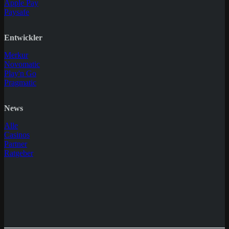
Apple Pay
Paysafe
Entwickler
Merkur
Novomatic
Play'n Go
Pragmatic
News
Alle
Casinos
Partner
Ratgeber