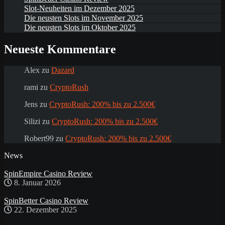
Slot-Neuheiten im Dezember 2025
Die neusten Slots im November 2025
Die neusten Slots im Oktober 2025
Neueste Kommentare
Alex
zu
Dazard
rami
zu
CryptoRush
Jens
zu
CryptoRush: 200% bis zu 2.500€
Silizi
zu
CryptoRush: 200% bis zu 2.500€
Robert99
zu
CryptoRush: 200% bis zu 2.500€
News
SpinEmpire Casino Review
8. Januar 2026
SpinBetter Casino Review
22. Dezember 2025