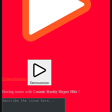
Echtgeldmodus
Demoversion
Having issues with
Cosmic Rushy Hyper Hitz
?