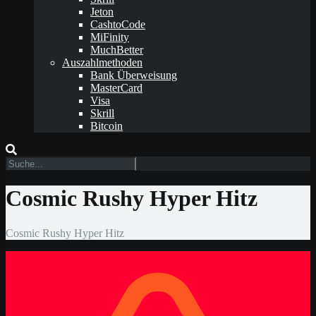
Jeton
CashtoCode
MiFinity
MuchBetter
Auszahlmethoden
Bank Überweisung
MasterCard
Visa
Skrill
Bitcoin
Cosmic Rushy Hyper Hitz
Cosmic Rushy Hyper Hitz