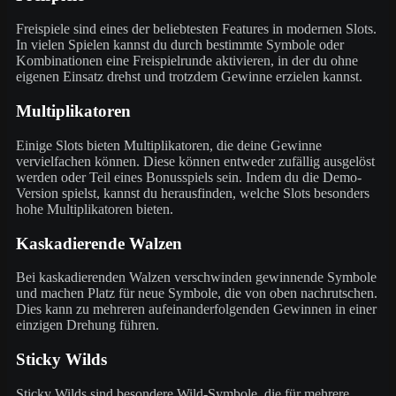
Freispiele sind eines der beliebtesten Features in modernen Slots.
In vielen Spielen kannst du durch bestimmte Symbole oder
Kombinationen eine Freispielrunde aktivieren, in der du ohne
eigenen Einsatz drehst und trotzdem Gewinne erzielen kannst.
Multiplikatoren
Einige Slots bieten Multiplikatoren, die deine Gewinne
vervielfachen können. Diese können entweder zufällig ausgelöst
werden oder Teil eines Bonusspiels sein. Indem du die Demo-
Version spielst, kannst du herausfinden, welche Slots besonders
hohe Multiplikatoren bieten.
Kaskadierende Walzen
Bei kaskadierenden Walzen verschwinden gewinnende Symbole
und machen Platz für neue Symbole, die von oben nachrutschen.
Dies kann zu mehreren aufeinanderfolgenden Gewinnen in einer
einzigen Drehung führen.
Sticky Wilds
Sticky Wilds sind besondere Wild-Symbole, die für mehrere