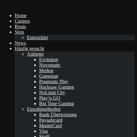
Home
Casinos
Bonis
Slots
Entwickler
News
Häufig gesucht
Anbieter
Evolution
Novomatic
Merkur
Gamomat
Pragmatic Play
Hacksaw Gaming
NoLimit City
Play’n GO
Big Time Gaming
Einzahlmethoden
Bank Überweisung
Paysafecard
MasterCard
Visa
Skrill