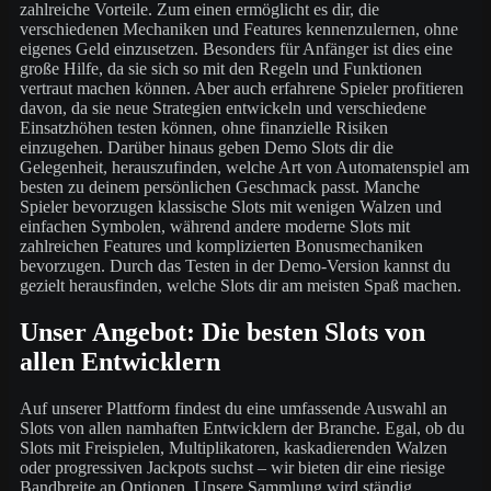
zahlreiche Vorteile. Zum einen ermöglicht es dir, die
verschiedenen Mechaniken und Features kennenzulernen, ohne
eigenes Geld einzusetzen. Besonders für Anfänger ist dies eine
große Hilfe, da sie sich so mit den Regeln und Funktionen
vertraut machen können. Aber auch erfahrene Spieler profitieren
davon, da sie neue Strategien entwickeln und verschiedene
Einsatzhöhen testen können, ohne finanzielle Risiken
einzugehen. Darüber hinaus geben Demo Slots dir die
Gelegenheit, herauszufinden, welche Art von Automatenspiel am
besten zu deinem persönlichen Geschmack passt. Manche
Spieler bevorzugen klassische Slots mit wenigen Walzen und
einfachen Symbolen, während andere moderne Slots mit
zahlreichen Features und komplizierten Bonusmechaniken
bevorzugen. Durch das Testen in der Demo-Version kannst du
gezielt herausfinden, welche Slots dir am meisten Spaß machen.
Unser Angebot: Die besten Slots von
allen Entwicklern
Auf unserer Plattform findest du eine umfassende Auswahl an
Slots von allen namhaften Entwicklern der Branche. Egal, ob du
Slots mit Freispielen, Multiplikatoren, kaskadierenden Walzen
oder progressiven Jackpots suchst – wir bieten dir eine riesige
Bandbreite an Optionen. Unsere Sammlung wird ständig