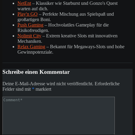
NetEnt
– Klassiker wie Starburst und Gonzo's Quest
warten auf dich.
Play'n GO
– Perfekte Mischung aus Spielspaß und
großartigen Boni.
Push Gaming
– Hochvolatiles Gameplay für die
Risikofreudigen.
Nolimit City
– Extrem kreative Slots mit innovativen
Mechaniken.
Relax Gaming
– Bekannt für Megaways-Slots und hohe
Gewinnpotenziale.
Schreibe einen Kommentar
Deine E-Mail-Adresse wird nicht veröffentlicht.
Erforderliche
Felder sind mit
*
markiert