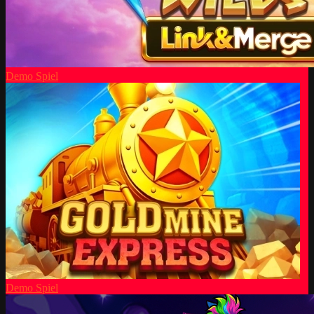
Demo Spiel
Demo Spiel