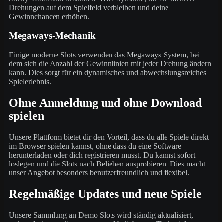
Drehungen auf dem Spielfeld verbleiben und deine
Gewinnchancen erhöhen.
Megaways-Mechanik
Einige moderne Slots verwenden das Megaways-System, bei
dem sich die Anzahl der Gewinnlinien mit jeder Drehung ändern
kann. Dies sorgt für ein dynamisches und abwechslungsreiches
Spielerlebnis.
Ohne Anmeldung und ohne Download
spielen
Unsere Plattform bietet dir den Vorteil, dass du alle Spiele direkt
im Browser spielen kannst, ohne dass du eine Software
herunterladen oder dich registrieren musst. Du kannst sofort
loslegen und die Slots nach Belieben ausprobieren. Dies macht
unser Angebot besonders benutzerfreundlich und flexibel.
Regelmäßige Updates und neue Spiele
Unsere Sammlung an Demo Slots wird ständig aktualisiert,