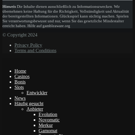
Hinweis
Die Inhalte dienen ausschließlich zu Informationszwecken. Wir
übernehmen keine Haftung für die Richtigkeit, Vollständigkeit und Aktualität
der bereitgestellten Informationen. Glücksspiel kann süchtig machen. Spielen
Sie verantwortungsbewusst und nur, wenn Sie das gesetzliche Mindestalter
erreicht haben. Hilfe auf gambleaware.org
© Copyright 2024
Privacy Policy
Terms and Conditions
Home
Casinos
Bonis
Slots
Entwickler
News
Häufig gesucht
Anbieter
Evolution
Novomatic
Merkur
Gamomat