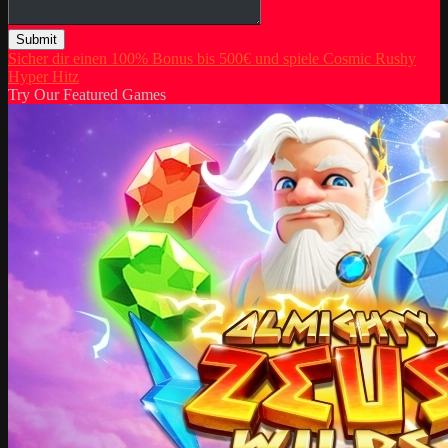
Submit
Sicher dir einen 100% Bonus bis 500€ und spiele Cosmic Rushy
Hyper Hitz
Try Our Featured Games