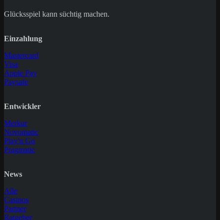
Glücksspiel kann süchtig machen.
Einzahlung
Mastercard
Visa
Apple Pay
Paysafe
Entwickler
Merkur
Novomatic
Play'n Go
Pragmatic
News
Alle
Casinos
Partner
Ratgeber