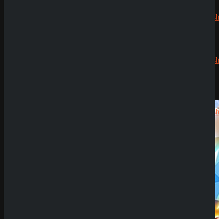
Jens
zu
Having issues with
Coin Win Express
?
CryptoRush
200% bis
zu 2.500€
Silizi
zu
CryptoRush
200% bis
Submit
zu 2.500€
Sicher dir einen 100% Bonus bis 500€ und spiele
Coin Win Express
Robert99
Try Our Featured Games
zu
CryptoRush
200% bis
zu 2.500€
News
SpinEmpire Casino
Review
8. Januar 2026
SpinBetter Casino
Review
22. Dezember