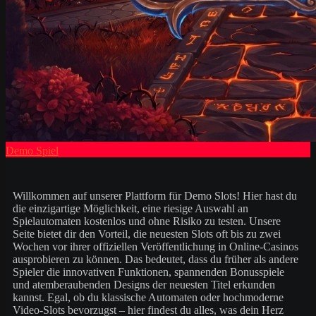
Demo Spiel
Willkommen auf unserer Plattform für Demo Slots! Hier hast du
die einzigartige Möglichkeit, eine riesige Auswahl an
Spielautomaten kostenlos und ohne Risiko zu testen. Unsere
Seite bietet dir den Vorteil, die neuesten Slots oft bis zu zwei
Wochen vor ihrer offiziellen Veröffentlichung in Online-Casinos
ausprobieren zu können. Das bedeutet, dass du früher als andere
Spieler die innovativen Funktionen, spannenden Bonusspiele
und atemberaubenden Designs der neuesten Titel erkunden
kannst. Egal, ob du klassische Automaten oder hochmoderne
Video-Slots bevorzugst – hier findest du alles, was dein Herz