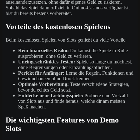
auseinanderzusetzen, ohne dafür eigenes Geld zu riskieren.
Sobald das Spiel dann offiziell in Online-Casinos verfügbar ist,
bist du bereits bestens vorbereitet.
Vorteile des kostenlosen Spielens
Beim kostenlosen Spielen von Slots genießt du viele Vorteile:
Kein finanzielles Risiko:
Du kannst die Spiele in Ruhe
ausprobieren, ohne Geld zu verlieren.
Uneingeschränktes Testen:
Spiele so lange du möchtest,
ohne Begrenzungen oder Einzahlungspflichten.
Perfekt für Anfänger:
Lerne die Regeln, Funktionen und
Gewinnchancen ohne Druck kennen.
Optimale Vorbereitung:
Teste verschiedene Strategien,
bevor du echtes Geld setzt.
Entdecke neue Lieblingsspiele:
Probiere eine Vielzahl
von Slots aus und finde heraus, welche dir am meisten
Spaß machen.
Die wichtigsten Features von Demo
Slots