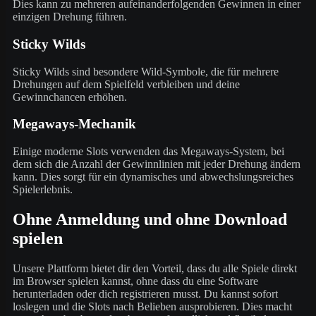
Dies kann zu mehreren aufeinanderfolgenden Gewinnen in einer
einzigen Drehung führen.
Sticky Wilds
Sticky Wilds sind besondere Wild-Symbole, die für mehrere
Drehungen auf dem Spielfeld verbleiben und deine
Gewinnchancen erhöhen.
Megaways-Mechanik
Einige moderne Slots verwenden das Megaways-System, bei
dem sich die Anzahl der Gewinnlinien mit jeder Drehung ändern
kann. Dies sorgt für ein dynamisches und abwechslungsreiches
Spielerlebnis.
Ohne Anmeldung und ohne Download
spielen
Unsere Plattform bietet dir den Vorteil, dass du alle Spiele direkt
im Browser spielen kannst, ohne dass du eine Software
herunterladen oder dich registrieren musst. Du kannst sofort
loslegen und die Slots nach Belieben ausprobieren. Dies macht