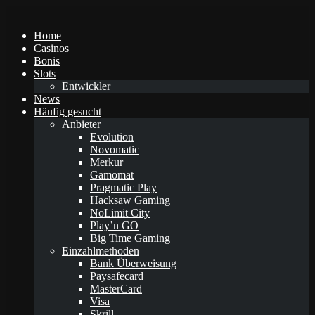
Home
Casinos
Bonis
Slots
Entwickler
News
Häufig gesucht
Anbieter
Evolution
Novomatic
Merkur
Gamomat
Pragmatic Play
Hacksaw Gaming
NoLimit City
Play’n GO
Big Time Gaming
Einzahlmethoden
Bank Überweisung
Paysafecard
MasterCard
Visa
Skrill