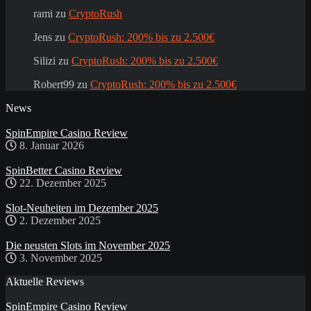
rami
zu
CryptoRush
Jens
zu
CryptoRush: 200% bis zu 2.500€
Silizi
zu
CryptoRush: 200% bis zu 2.500€
Robert99
zu
CryptoRush: 200% bis zu 2.500€
News
SpinEmpire Casino Review
8. Januar 2026
SpinBetter Casino Review
22. Dezember 2025
Slot-Neuheiten im Dezember 2025
2. Dezember 2025
Die neusten Slots im November 2025
3. November 2025
Aktuelle Reviews
SpinEmpire Casino Review