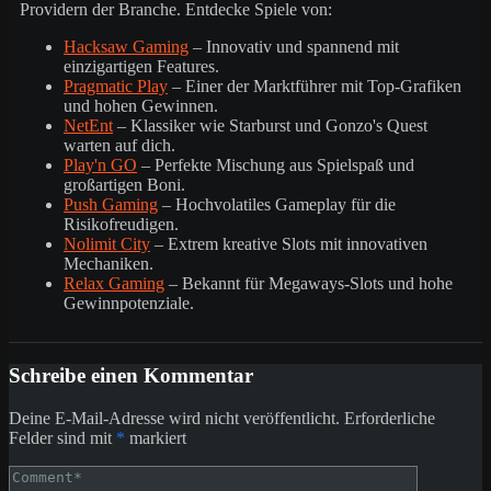
Providern der Branche. Entdecke Spiele von:
Hacksaw Gaming
– Innovativ und spannend mit
einzigartigen Features.
Pragmatic Play
– Einer der Marktführer mit Top-Grafiken
und hohen Gewinnen.
NetEnt
– Klassiker wie Starburst und Gonzo's Quest
warten auf dich.
Play'n GO
– Perfekte Mischung aus Spielspaß und
großartigen Boni.
Push Gaming
– Hochvolatiles Gameplay für die
Risikofreudigen.
Nolimit City
– Extrem kreative Slots mit innovativen
Mechaniken.
Relax Gaming
– Bekannt für Megaways-Slots und hohe
Gewinnpotenziale.
Schreibe einen Kommentar
Deine E-Mail-Adresse wird nicht veröffentlicht.
Erforderliche
Felder sind mit
*
markiert