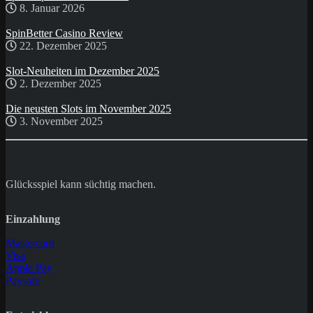
8. Januar 2026
SpinBetter Casino Review
22. Dezember 2025
Slot-Neuheiten im Dezember 2025
2. Dezember 2025
Die neusten Slots im November 2025
3. November 2025
Glücksspiel kann süchtig machen.
Einzahlung
Mastercard
Visa
Apple Pay
Paysafe