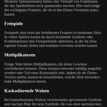
Moderne Spielautomaten haben eine Vielzahl von Funktionen,
die das Spielerlebnis noch spannender machen. Hier sind einige
der wichtigsten Features, die du in den Demo-Versionen testen
kannst:
Freispiele
Freispiele sind eines der beliebtesten Features in modernen Slots.
In vielen Spielen kannst du durch bestimmte Symbole oder
Kombinationen eine Freispielrunde aktivieren, in der du ohne
eigenen Einsatz drehst und trotzdem Gewinne erzielen kannst.
Multiplikatoren
Einige Slots bieten Multiplikatoren, die deine Gewinne
vervielfachen können. Diese können entweder zufällig ausgelöst
werden oder Teil eines Bonusspiels sein. Indem du die Demo-
Version spielst, kannst du herausfinden, welche Slots besonders
hohe Multiplikatoren bieten.
Kaskadierende Walzen
Bei kaskadierenden Walzen verschwinden gewinnende Symbole
und machen Platz für neue Symbole, die von oben nachrutschen.