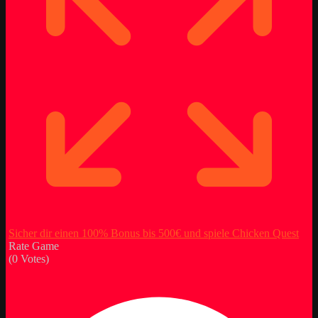
Sicher dir einen 100% Bonus bis 500€ und spiele Chicken Quest
Rate Game
(
0
Votes)