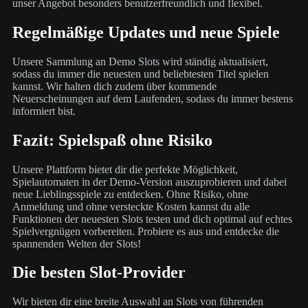
unser Angebot besonders benutzerfreundlich und flexibel.
Regelmäßige Updates und neue Spiele
Unsere Sammlung an Demo Slots wird ständig aktualisiert,
sodass du immer die neuesten und beliebtesten Titel spielen
kannst. Wir halten dich zudem über kommende
Neuerscheinungen auf dem Laufenden, sodass du immer bestens
informiert bist.
Fazit: Spielspaß ohne Risiko
Unsere Plattform bietet dir die perfekte Möglichkeit,
Spielautomaten in der Demo-Version auszuprobieren und dabei
neue Lieblingsspiele zu entdecken. Ohne Risiko, ohne
Anmeldung und ohne versteckte Kosten kannst du alle
Funktionen der neuesten Slots testen und dich optimal auf echtes
Spielvergnügen vorbereiten. Probiere es aus und entdecke die
spannenden Welten der Slots!
Die besten Slot-Provider
Wir bieten dir eine breite Auswahl an Slots von führenden