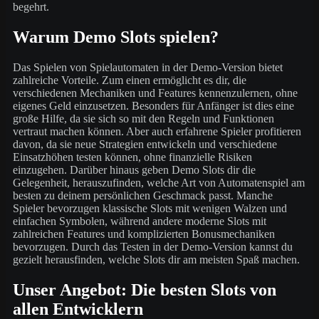
begehrt.
Warum Demo Slots spielen?
Das Spielen von Spielautomaten in der Demo-Version bietet
zahlreiche Vorteile. Zum einen ermöglicht es dir, die
verschiedenen Mechaniken und Features kennenzulernen, ohne
eigenes Geld einzusetzen. Besonders für Anfänger ist dies eine
große Hilfe, da sie sich so mit den Regeln und Funktionen
vertraut machen können. Aber auch erfahrene Spieler profitieren
davon, da sie neue Strategien entwickeln und verschiedene
Einsatzhöhen testen können, ohne finanzielle Risiken
einzugehen. Darüber hinaus geben Demo Slots dir die
Gelegenheit, herauszufinden, welche Art von Automatenspiel am
besten zu deinem persönlichen Geschmack passt. Manche
Spieler bevorzugen klassische Slots mit wenigen Walzen und
einfachen Symbolen, während andere moderne Slots mit
zahlreichen Features und komplizierten Bonusmechaniken
bevorzugen. Durch das Testen in der Demo-Version kannst du
gezielt herausfinden, welche Slots dir am meisten Spaß machen.
Unser Angebot: Die besten Slots von
allen Entwicklern