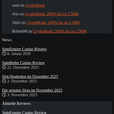
rami
zu
CryptoRush
Jens
zu
CryptoRush: 200% bis zu 2.500€
Silizi
zu
CryptoRush: 200% bis zu 2.500€
Robert99
zu
CryptoRush: 200% bis zu 2.500€
News
SpinEmpire Casino Review
8. Januar 2026
SpinBetter Casino Review
22. Dezember 2025
Slot-Neuheiten im Dezember 2025
2. Dezember 2025
Die neusten Slots im November 2025
3. November 2025
Aktuelle Reviews
SpinEmpire Casino Review