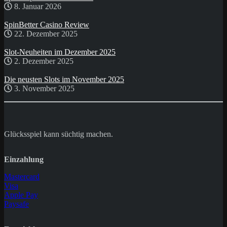
8. Januar 2026
SpinBetter Casino Review
22. Dezember 2025
Slot-Neuheiten im Dezember 2025
2. Dezember 2025
Die neusten Slots im November 2025
3. November 2025
Glücksspiel kann süchtig machen.
Einzahlung
Mastercard
Visa
Apple Pay
Paysafe