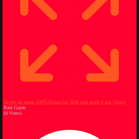
Sicher dir einen 100% Bonus bis 500€ und spiele Cash Vortex
Rate Game
(
0
Votes)