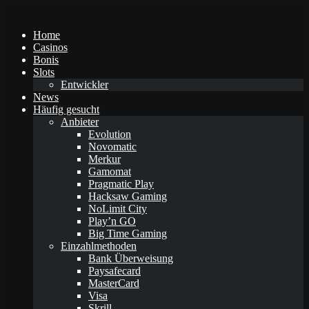
Home
Casinos
Bonis
Slots
Entwickler
News
Häufig gesucht
Anbieter
Evolution
Novomatic
Merkur
Gamomat
Pragmatic Play
Hacksaw Gaming
NoLimit City
Play’n GO
Big Time Gaming
Einzahlmethoden
Bank Überweisung
Paysafecard
MasterCard
Visa
Skrill