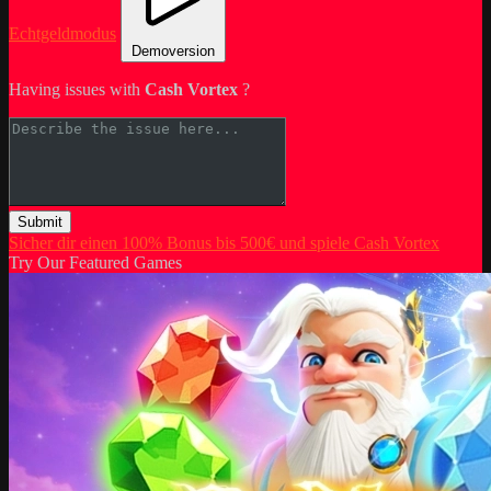
Echtgeldmodus
Demoversion
Having issues with
Cash Vortex
?
Submit
Sicher dir einen 100% Bonus bis 500€ und spiele Cash Vortex
Try Our Featured Games