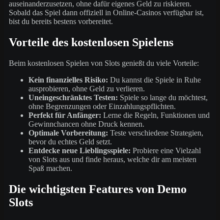
auseinanderzusetzen, ohne dafür eigenes Geld zu riskieren.
Sobald das Spiel dann offiziell in Online-Casinos verfügbar ist,
bist du bereits bestens vorbereitet.
Vorteile des kostenlosen Spielens
Beim kostenlosen Spielen von Slots genießt du viele Vorteile:
Kein finanzielles Risiko:
Du kannst die Spiele in Ruhe
ausprobieren, ohne Geld zu verlieren.
Uneingeschränktes Testen:
Spiele so lange du möchtest,
ohne Begrenzungen oder Einzahlungspflichten.
Perfekt für Anfänger:
Lerne die Regeln, Funktionen und
Gewinnchancen ohne Druck kennen.
Optimale Vorbereitung:
Teste verschiedene Strategien,
bevor du echtes Geld setzt.
Entdecke neue Lieblingsspiele:
Probiere eine Vielzahl
von Slots aus und finde heraus, welche dir am meisten
Spaß machen.
Die wichtigsten Features von Demo
Slots