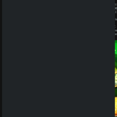
JAHRESUMSATZ:
JAHRES
1.000.000€
1.000.00
BESITZER:
BESITZE
Liernin
Liernin
Enterprises
Enterpri
LTD
LTD
LIZENZ:
LIZENZ:
Komoren
Komore
(Anjouan)
(Anjoua
Neueste
Beiträge
SpinEmpir
e Casino
Review
SpinBetter
Casino
Review
Slot-
Neuheiten