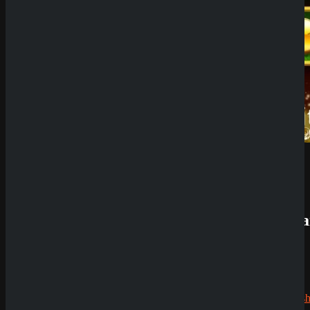
im
Dezember
2025
Die
neusten
Slots im
November
2025
Die
neusten
Slots im
Oktober
2025
Neueste
Kommenta
Alex
zu
Dazard
rami
zu
CryptoRus