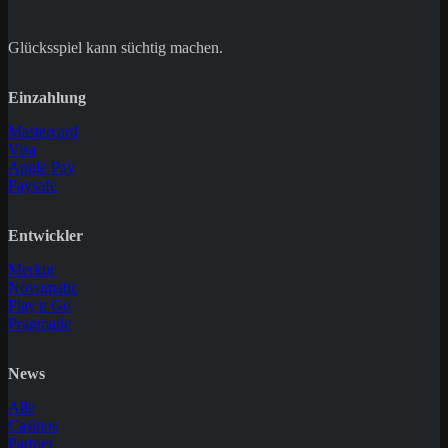
Glücksspiel kann süchtig machen.
Einzahlung
Mastercard
Visa
Apple Pay
Paysafe
Entwickler
Merkur
Novomatic
Play'n Go
Pragmatic
News
Alle
Casinos
Partner