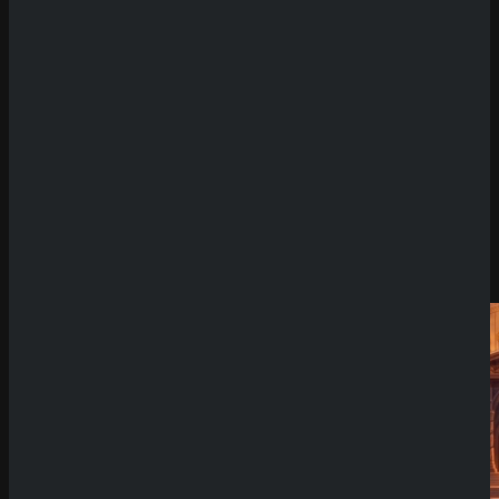
Demo Spiel