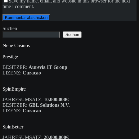
Save my name, email, and website in this browser for the next
time I comment.
Suchen
Suchen
Neue Casinos
Prestige
BESITZER:
Aurevia IT Group
LIZENZ:
Curacao
SpinEmpire
JAHRESUMSATZ:
10.000.000€
BESITZER:
GBL Solutions N.V.
LIZENZ:
Curacao
SpinBetter
JAHRESUMSATZ:
20.000.000€