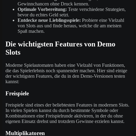
Gewinnchancen ohne Druck kennen.
Optimale Vorbereitung:
Teste verschiedene Strategien,
bevor du echtes Geld setzt.
Entdecke neue Lieblingsspiele:
Probiere eine Vielzahl
von Slots aus und finde heraus, welche dir am meisten
Spaß machen.
Die wichtigsten Features von Demo
Slots
Moderne Spielautomaten haben eine Vielzahl von Funktionen,
die das Spielerlebnis noch spannender machen. Hier sind einige
der wichtigsten Features, die du in den Demo-Versionen testen
kannst:
Freispiele
Freispiele sind eines der beliebtesten Features in modernen Slots.
In vielen Spielen kannst du durch bestimmte Symbole oder
Kombinationen eine Freispielrunde aktivieren, in der du ohne
eigenen Einsatz drehst und trotzdem Gewinne erzielen kannst.
Multiplikatoren