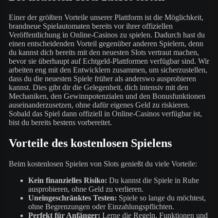
Einer der größten Vorteile unserer Plattform ist die Möglichkeit,
brandneue Spielautomaten bereits vor ihrer offiziellen
Veröffentlichung in Online-Casinos zu spielen. Dadurch hast du
einen entscheidenden Vorteil gegenüber anderen Spielern, denn
du kannst dich bereits mit den neuesten Slots vertraut machen,
bevor sie überhaupt auf Echtgeld-Plattformen verfügbar sind. Wir
arbeiten eng mit den Entwicklern zusammen, um sicherzustellen,
dass du die neuesten Spiele früher als anderswo ausprobieren
kannst. Dies gibt dir die Gelegenheit, dich intensiv mit den
Mechaniken, den Gewinnpotenzialen und den Bonusfunktionen
auseinanderzusetzen, ohne dafür eigenes Geld zu riskieren.
Sobald das Spiel dann offiziell in Online-Casinos verfügbar ist,
bist du bereits bestens vorbereitet.
Vorteile des kostenlosen Spielens
Beim kostenlosen Spielen von Slots genießt du viele Vorteile:
Kein finanzielles Risiko:
Du kannst die Spiele in Ruhe
ausprobieren, ohne Geld zu verlieren.
Uneingeschränktes Testen:
Spiele so lange du möchtest,
ohne Begrenzungen oder Einzahlungspflichten.
Perfekt für Anfänger:
Lerne die Regeln, Funktionen und