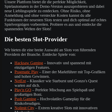
Unsere Plattform bietet dir die perfekte Möglichkeit,
Spielautomaten in der Demo-Version auszuprobieren und dabei
neue Lieblingsspiele zu entdecken. Ohne Risiko, ohne
Anmeldung und ohne versteckte Kosten kannst du alle
Funktionen der neuesten Slots testen und dich optimal auf echtes
Spielvergnügen vorbereiten. Probiere es aus und entdecke die
spannenden Welten der Slots!
Die besten Slot-Provider
Wir bieten dir eine breite Auswahl an Slots von führenden
Providern der Branche. Entdecke Spiele von:
Hacksaw Gaming
– Innovativ und spannend mit
einzigartigen Features.
Pragmatic Play
– Einer der Marktführer mit Top-Grafiken
und hohen Gewinnen.
NetEnt
– Klassiker wie Starburst und Gonzo's Quest
warten auf dich.
Play'n GO
– Perfekte Mischung aus Spielspaß und
großartigen Boni.
Push Gaming
– Hochvolatiles Gameplay für die
Risikofreudigen.
Nolimit City
– Extrem kreative Slots mit innovativen