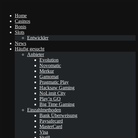
Home
Casinos
Bonis
Slots
Entwickler
News
Häufig gesucht
Anbieter
Evolution
Novomatic
Merkur
Gamomat
Pragmatic Play
Hacksaw Gaming
NoLimit City
Play’n GO
Big Time Gaming
Einzahlmethoden
Bank Überweisung
Paysafecard
MasterCard
Visa
Skrill