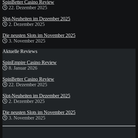
SpinBetter Casino Review
22. Dezember 2025
Slot-Neuheiten im Dezember 2025
2. Dezember 2025
Die neusten Slots im November 2025
3. November 2025
Aktuelle Reviews
SpinEmpire Casino Review
8. Januar 2026
SpinBetter Casino Review
22. Dezember 2025
Slot-Neuheiten im Dezember 2025
2. Dezember 2025
Die neusten Slots im November 2025
3. November 2025