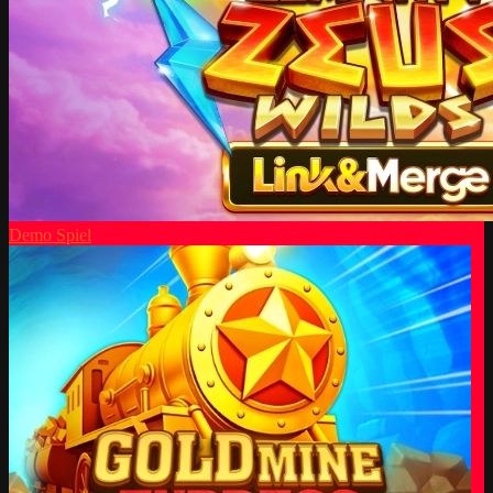
Demo Spiel