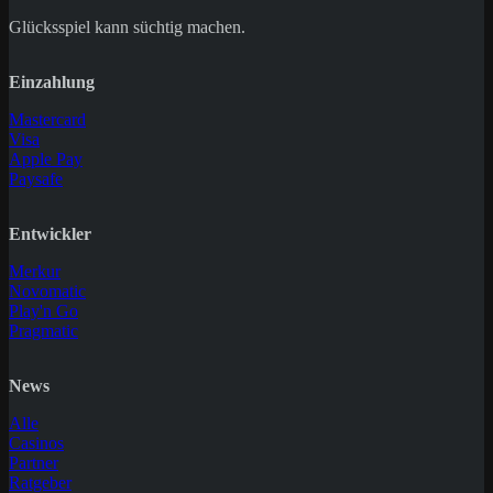
Glücksspiel kann süchtig machen.
Einzahlung
Mastercard
Visa
Apple Pay
Paysafe
Entwickler
Merkur
Novomatic
Play'n Go
Pragmatic
News
Alle
Casinos
Partner
Ratgeber