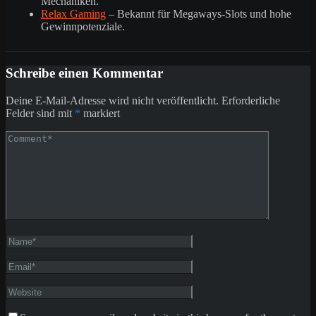
Mechaniken.
Relax Gaming
– Bekannt für Megaways-Slots und hohe
Gewinnpotenziale.
Schreibe einen Kommentar
Deine E-Mail-Adresse wird nicht veröffentlicht.
Erforderliche
Felder sind mit
*
markiert