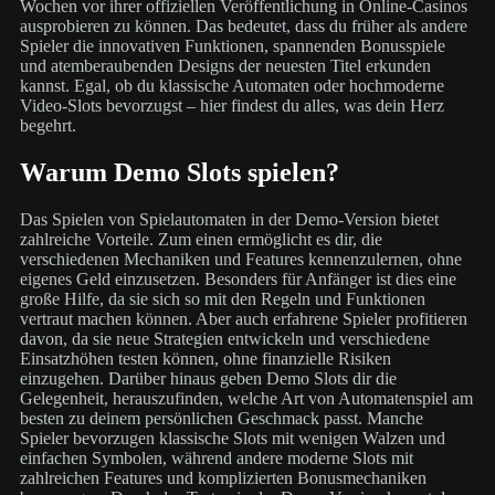
Wochen vor ihrer offiziellen Veröffentlichung in Online-Casinos
ausprobieren zu können. Das bedeutet, dass du früher als andere
Spieler die innovativen Funktionen, spannenden Bonusspiele
und atemberaubenden Designs der neuesten Titel erkunden
kannst. Egal, ob du klassische Automaten oder hochmoderne
Video-Slots bevorzugst – hier findest du alles, was dein Herz
begehrt.
Warum Demo Slots spielen?
Das Spielen von Spielautomaten in der Demo-Version bietet
zahlreiche Vorteile. Zum einen ermöglicht es dir, die
verschiedenen Mechaniken und Features kennenzulernen, ohne
eigenes Geld einzusetzen. Besonders für Anfänger ist dies eine
große Hilfe, da sie sich so mit den Regeln und Funktionen
vertraut machen können. Aber auch erfahrene Spieler profitieren
davon, da sie neue Strategien entwickeln und verschiedene
Einsatzhöhen testen können, ohne finanzielle Risiken
einzugehen. Darüber hinaus geben Demo Slots dir die
Gelegenheit, herauszufinden, welche Art von Automatenspiel am
besten zu deinem persönlichen Geschmack passt. Manche
Spieler bevorzugen klassische Slots mit wenigen Walzen und
einfachen Symbolen, während andere moderne Slots mit
zahlreichen Features und komplizierten Bonusmechaniken