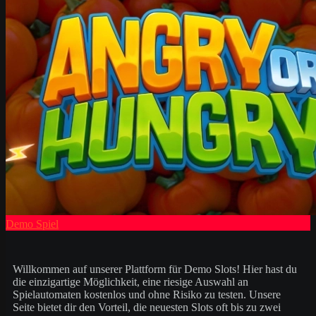
Demo Spiel
Willkommen auf unserer Plattform für Demo Slots! Hier hast du
die einzigartige Möglichkeit, eine riesige Auswahl an
Spielautomaten kostenlos und ohne Risiko zu testen. Unsere
Seite bietet dir den Vorteil, die neuesten Slots oft bis zu zwei