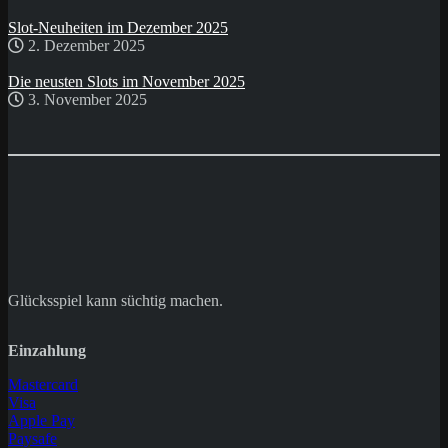
Slot-Neuheiten im Dezember 2025
2. Dezember 2025
Die neusten Slots im November 2025
3. November 2025
Glücksspiel kann süchtig machen.
Einzahlung
Mastercard
Visa
Apple Pay
Paysafe