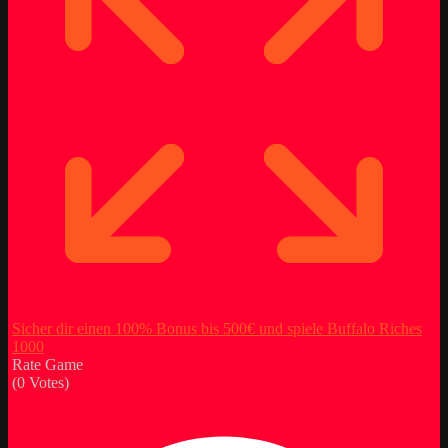
Sicher dir einen 100% Bonus bis 500€ und spiele Buffalo Riches
1000
Rate Game
(
0
Votes)