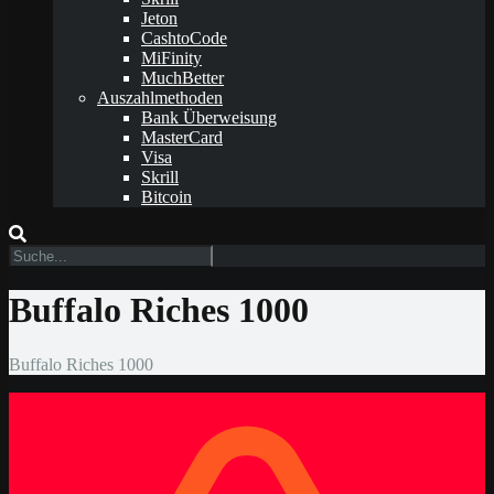
Jeton
CashtoCode
MiFinity
MuchBetter
Auszahlmethoden
Bank Überweisung
MasterCard
Visa
Skrill
Bitcoin
Buffalo Riches 1000
Buffalo Riches 1000