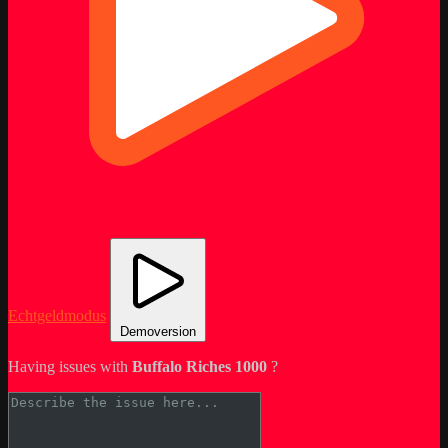
Echtgeldmodus
Demoversion
Having issues with
Buffalo Riches 1000
?