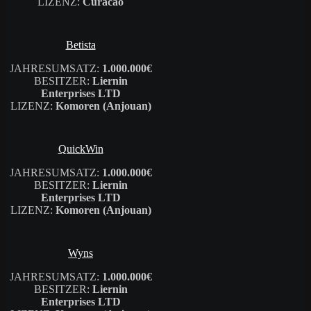
LIZENZ:
Curacao
Betista
JAHRESUMSATZ:
1.000.000€
BESITZER:
Liernin
Enterprises LTD
LIZENZ:
Komoren (Anjouan)
QuickWin
JAHRESUMSATZ:
1.000.000€
BESITZER:
Liernin
Enterprises LTD
LIZENZ:
Komoren (Anjouan)
Wyns
JAHRESUMSATZ:
1.000.000€
BESITZER:
Liernin
Enterprises LTD