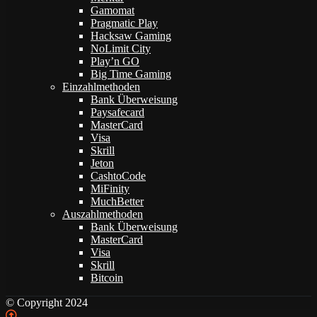
Gamomat
Pragmatic Play
Hacksaw Gaming
NoLimit City
Play’n GO
Big Time Gaming
Einzahlmethoden
Bank Überweisung
Paysafecard
MasterCard
Visa
Skrill
Jeton
CashtoCode
MiFinity
MuchBetter
Auszahlmethoden
Bank Überweisung
MasterCard
Visa
Skrill
Bitcoin
© Copyright 2024