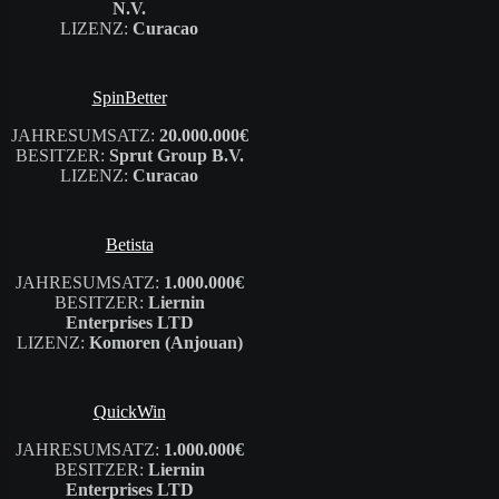
N.V.
LIZENZ:
Curacao
SpinBetter
JAHRESUMSATZ:
20.000.000€
BESITZER:
Sprut Group B.V.
LIZENZ:
Curacao
Betista
JAHRESUMSATZ:
1.000.000€
BESITZER:
Liernin
Enterprises LTD
LIZENZ:
Komoren (Anjouan)
QuickWin
JAHRESUMSATZ:
1.000.000€
BESITZER:
Liernin
Enterprises LTD