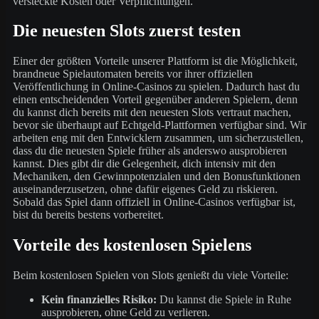
versteckte Kosten oder Verpflichtungen.
Die neuesten Slots zuerst testen
Einer der größten Vorteile unserer Plattform ist die Möglichkeit,
brandneue Spielautomaten bereits vor ihrer offiziellen
Veröffentlichung in Online-Casinos zu spielen. Dadurch hast du
einen entscheidenden Vorteil gegenüber anderen Spielern, denn
du kannst dich bereits mit den neuesten Slots vertraut machen,
bevor sie überhaupt auf Echtgeld-Plattformen verfügbar sind. Wir
arbeiten eng mit den Entwicklern zusammen, um sicherzustellen,
dass du die neuesten Spiele früher als anderswo ausprobieren
kannst. Dies gibt dir die Gelegenheit, dich intensiv mit den
Mechaniken, den Gewinnpotenzialen und den Bonusfunktionen
auseinanderzusetzen, ohne dafür eigenes Geld zu riskieren.
Sobald das Spiel dann offiziell in Online-Casinos verfügbar ist,
bist du bereits bestens vorbereitet.
Vorteile des kostenlosen Spielens
Beim kostenlosen Spielen von Slots genießt du viele Vorteile:
Kein finanzielles Risiko:
Du kannst die Spiele in Ruhe
ausprobieren, ohne Geld zu verlieren.