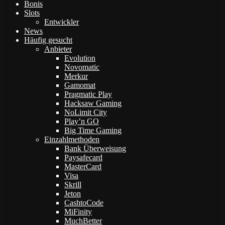
Bonis
Slots
Entwickler
News
Häufig gesucht
Anbieter
Evolution
Novomatic
Merkur
Gamomat
Pragmatic Play
Hacksaw Gaming
NoLimit City
Play’n GO
Big Time Gaming
Einzahlmethoden
Bank Überweisung
Paysafecard
MasterCard
Visa
Skrill
Jeton
CashtoCode
MiFinity
MuchBetter