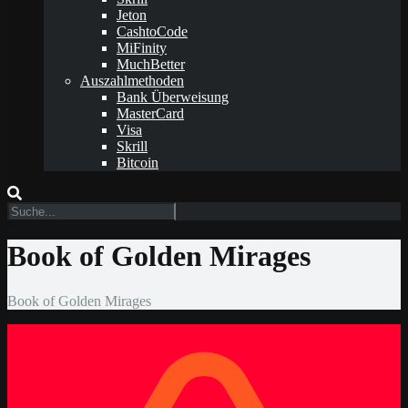
Jeton
CashtoCode
MiFinity
MuchBetter
Auszahlmethoden
Bank Überweisung
MasterCard
Visa
Skrill
Bitcoin
Book of Golden Mirages
Book of Golden Mirages