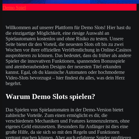
Demo Spiel
Willkommen auf unserer Plattform für Demo Slots! Hier hast du
die einzigartige Möglichkeit, eine riesige Auswahl an
Spielautomaten kostenlos und ohne Risiko zu testen. Unsere
Seite bietet dir den Vorteil, die neuesten Slots oft bis zu zwei
Wochen vor ihrer offiziellen Veröffentlichung in Online-Casinos
ausprobieren zu können. Das bedeutet, dass du früher als andere
Spieler die innovativen Funktionen, spannenden Bonusspiele
und atemberaubenden Designs der neuesten Titel erkunden
kannst. Egal, ob du klassische Automaten oder hochmoderne
Video-Slots bevorzugst – hier findest du alles, was dein Herz
begehrt.
Warum Demo Slots spielen?
Das Spielen von Spielautomaten in der Demo-Version bietet
zahlreiche Vorteile. Zum einen ermöglicht es dir, die
verschiedenen Mechaniken und Features kennenzulernen, ohne
eigenes Geld einzusetzen. Besonders für Anfänger ist dies eine
große Hilfe, da sie sich so mit den Regeln und Funktionen
vertraut machen können. Aber auch erfahrene Spieler profitieren