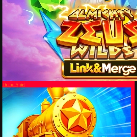
Demo Spiel