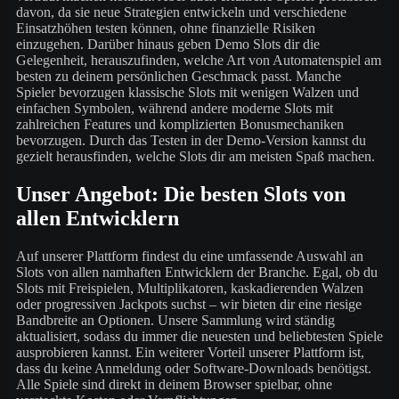
davon, da sie neue Strategien entwickeln und verschiedene
Einsatzhöhen testen können, ohne finanzielle Risiken
einzugehen. Darüber hinaus geben Demo Slots dir die
Gelegenheit, herauszufinden, welche Art von Automatenspiel am
besten zu deinem persönlichen Geschmack passt. Manche
Spieler bevorzugen klassische Slots mit wenigen Walzen und
einfachen Symbolen, während andere moderne Slots mit
zahlreichen Features und komplizierten Bonusmechaniken
bevorzugen. Durch das Testen in der Demo-Version kannst du
gezielt herausfinden, welche Slots dir am meisten Spaß machen.
Unser Angebot: Die besten Slots von
allen Entwicklern
Auf unserer Plattform findest du eine umfassende Auswahl an
Slots von allen namhaften Entwicklern der Branche. Egal, ob du
Slots mit Freispielen, Multiplikatoren, kaskadierenden Walzen
oder progressiven Jackpots suchst – wir bieten dir eine riesige
Bandbreite an Optionen. Unsere Sammlung wird ständig
aktualisiert, sodass du immer die neuesten und beliebtesten Spiele
ausprobieren kannst. Ein weiterer Vorteil unserer Plattform ist,
dass du keine Anmeldung oder Software-Downloads benötigst.
Alle Spiele sind direkt in deinem Browser spielbar, ohne