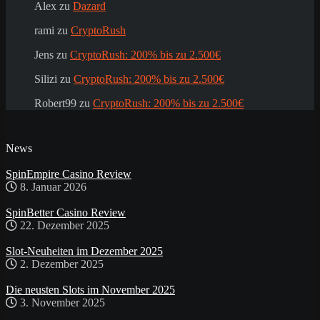
Alex
zu
Dazard
rami
zu
CryptoRush
Jens
zu
CryptoRush: 200% bis zu 2.500€
Silizi
zu
CryptoRush: 200% bis zu 2.500€
Robert99
zu
CryptoRush: 200% bis zu 2.500€
News
SpinEmpire Casino Review
8. Januar 2026
SpinBetter Casino Review
22. Dezember 2025
Slot-Neuheiten im Dezember 2025
2. Dezember 2025
Die neusten Slots im November 2025
3. November 2025