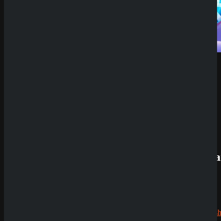
im
Dezember
2025
Die
neusten
Slots im
November
2025
Die
neusten
Slots im
Oktober
2025
Neueste
Kommenta
Alex
zu
Dazard
rami
zu
CryptoRus