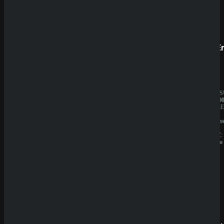
Prestige
SpinE
BESITZER:
JAHRES
Aurevia
10.000.0
IT
BESITZE
Group
GBL
LIZENZ:
Solution
Curacao
N.V.
LIZENZ:
Curacao