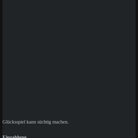
Save my name, email, and website in this
browser for the next time I comment.
Glücksspiel kann süchtig machen.
Einzahlung