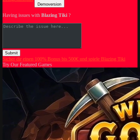
Demoversion
Having issues with
Blazing Tiki
?
Submit
Sicher dir einen 100% Bonus bis 500€ und spiele Blazing Tiki
Try Our Featured Games