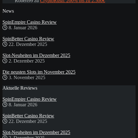
Robert99
zu
CryptoRush: 200% bis zu 2.500€
News
SpinEmpire Casino Review
8. Januar 2026
SpinBetter Casino Review
22. Dezember 2025
Slot-Neuheiten im Dezember 2025
2. Dezember 2025
Die neusten Slots im November 2025
3. November 2025
Aktuelle Reviews
SpinEmpire Casino Review
8. Januar 2026
SpinBetter Casino Review
22. Dezember 2025
Slot-Neuheiten im Dezember 2025
2. Dezember 2025