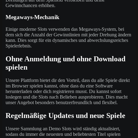
Gewinnchancen erhöhen.
Megaways-Mechanik
Einige moderne Slots verwenden das Megaways-System, bei
dem sich die Anzahl der Gewinnlinien mit jeder Drehung ändern
kann. Dies sorgt für ein dynamisches und abwechslungsreiches
Spielerlebnis.
Ohne Anmeldung und ohne Download
spielen
Unsere Plattform bietet dir den Vorteil, dass du alle Spiele direkt
im Browser spielen kannst, ohne dass du eine Software
herunterladen oder dich registrieren musst. Du kannst sofort
loslegen und die Slots nach Belieben ausprobieren. Dies macht
unser Angebot besonders benutzerfreundlich und flexibel.
Regelmäßige Updates und neue Spiele
Unsere Sammlung an Demo Slots wird ständig aktualisiert,
sodass du immer die neuesten und beliebtesten Titel spielen