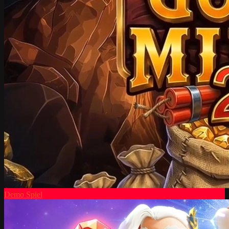
Demo Spiel