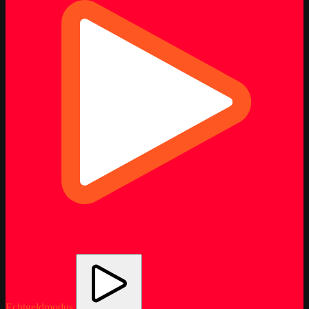
Echtgeldmodus