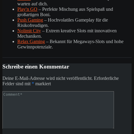
warten auf dich.
Play'n GO
– Perfekte Mischung aus Spielspaß und
großartigen Boni.
Push Gaming
– Hochvolatiles Gameplay für die
Risikofreudigen.
Nolimit City
– Extrem kreative Slots mit innovativen
Mechaniken.
Relax Gaming
– Bekannt für Megaways-Slots und hohe
Gewinnpotenziale.
Schreibe einen Kommentar
Deine E-Mail-Adresse wird nicht veröffentlicht.
Erforderliche
Felder sind mit
*
markiert