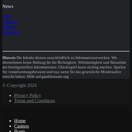
News
Alle
Casinos
Partner
Ratgeber
Hinweis
Die Inhalte dienen ausschließlich zu Informationszwecken. Wir
übernehmen keine Haftung für die Richtigkeit, Vollständigkeit und Aktualität
der bereitgestellten Informationen. Glücksspiel kann süchtig machen. Spielen
Sie verantwortungsbewusst und nur, wenn Sie das gesetzliche Mindestalter
erreicht haben. Hilfe auf gambleaware.org
© Copyright 2024
Privacy Policy
Terms and Conditions
Home
Casinos
Bonis