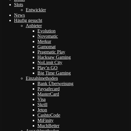
Slots
Entwickler
News
Häufig gesucht
Anbieter
Evolution
Novomatic
Merkur
Gamomat
Pragmatic Play
Hacksaw Gaming
NoLimit City
Play’n GO
Big Time Gaming
Einzahlmethoden
Bank Überweisung
Paysafecard
MasterCard
Visa
Skrill
Jeton
CashtoCode
MiFinity
MuchBetter
Auszahlmethoden