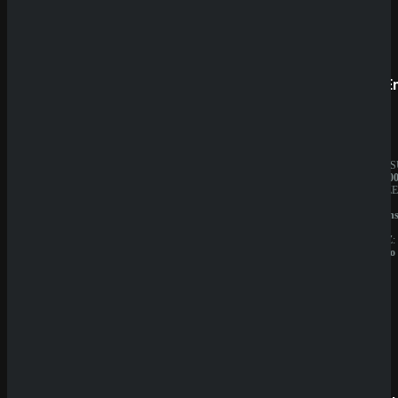
Prestige
SpinE
BESITZER:
JAHRES
Aurevia
10.000.0
IT
BESITZE
Group
GBL
LIZENZ:
Solution
Curacao
N.V.
LIZENZ:
Curacao