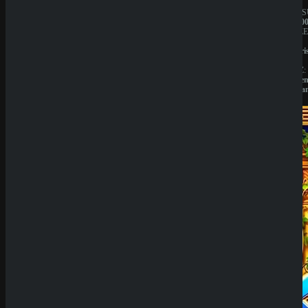
JAHRESUMSATZ:
JAHRES
1.000.000€
1.000.00
BESITZER:
BESITZE
Liernin
Liernin
Enterprises
Enterpri
LTD
LTD
LIZENZ:
LIZENZ:
Komoren
Komore
(Anjouan)
(Anjoua
Neueste
Beiträge
SpinEmpir
e Casino
Review
SpinBetter
Casino
Review
Slot-
Neuheiten