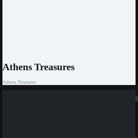
Jeton
CashtoCode
MiFinity
MuchBetter
Auszahlmethoden
Bank Überweisung
MasterCard
Visa
Skrill
Bitcoin
Athens Treasures
Athens Treasures
Suchen
Neue Casinos