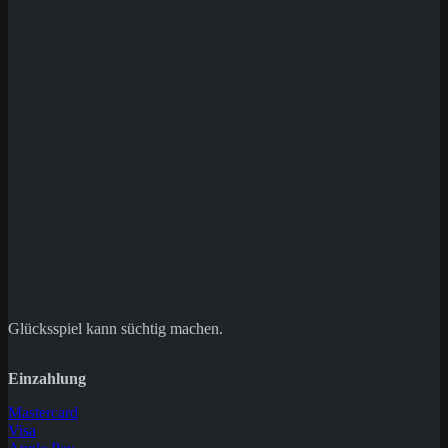
Save my name, email, and website in this
browser for the next time I comment.
Glücksspiel kann süchtig machen.
Einzahlung
Mastercard
Visa