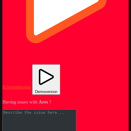
Echtgeldmodus
Demoversion
Having issues with
Ares
?