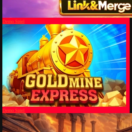
Demo Spiel
Demo Spiel