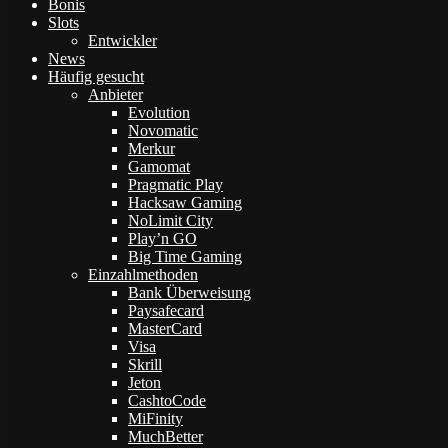
Bonis
Slots
Entwickler
News
Häufig gesucht
Anbieter
Evolution
Novomatic
Merkur
Gamomat
Pragmatic Play
Hacksaw Gaming
NoLimit City
Play’n GO
Big Time Gaming
Einzahlmethoden
Bank Überweisung
Paysafecard
MasterCard
Visa
Skrill
Jeton
CashtoCode
MiFinity
MuchBetter