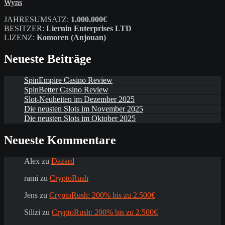
Wyns
JAHRESUMSATZ:
1.000.000€
BESITZER:
Liernin Enterprises LTD
LIZENZ:
Komoren (Anjouan)
Neueste Beiträge
SpinEmpire Casino Review
SpinBetter Casino Review
Slot-Neuheiten im Dezember 2025
Die neusten Slots im November 2025
Die neusten Slots im Oktober 2025
Neueste Kommentare
Alex
zu
Dazard
rami
zu
CryptoRush
Jens
zu
CryptoRush: 200% bis zu 2.500€
Silizi
zu
CryptoRush: 200% bis zu 2.500€