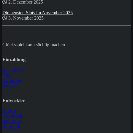
2. Dezember 2025
Die neusten Slots im November 2025
3. November 2025
Glücksspiel kann süchtig machen.
Einzahlung
Mastercard
Visa
Apple Pay
Paysafe
Entwickler
Merkur
Novomatic
Play'n Go
Pragmatic