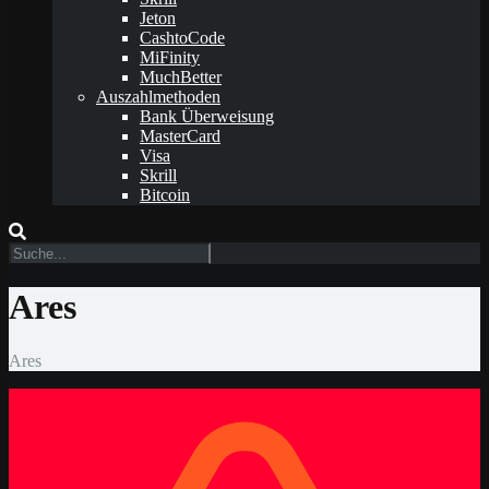
Jeton
CashtoCode
MiFinity
MuchBetter
Auszahlmethoden
Bank Überweisung
MasterCard
Visa
Skrill
Bitcoin
Ares
Ares