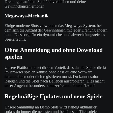
Drehungen auf dem Spielfeld verbleiben und deine
Gewinnchancen erhöhen.
Megaways-Mechanik
Einige moderne Slots verwenden das Megaways-System, bei
dem sich die Anzahl der Gewinnlinien mit jeder Drehung ändern
kann. Dies sorgt für ein dynamisches und abwechslungsreiches
Spielerlebnis.
Ohne Anmeldung und ohne Download
spielen
Unsere Plattform bietet dir den Vorteil, dass du alle Spiele direkt
im Browser spielen kannst, ohne dass du eine Software
herunterladen oder dich registrieren musst. Du kannst sofort
loslegen und die Slots nach Belieben ausprobieren. Dies macht
unser Angebot besonders benutzerfreundlich und flexibel.
Regelmäßige Updates und neue Spiele
Unsere Sammlung an Demo Slots wird ständig aktualisiert,
sodass du immer die neuesten und beliebtesten Titel spielen