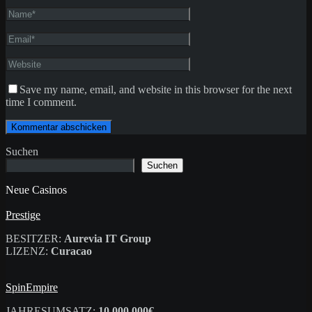
Save my name, email, and website in this browser for the next
time I comment.
Suchen
Suchen
Neue Casinos
Prestige
BESITZER:
Aurevia IT Group
LIZENZ:
Curacao
SpinEmpire
JAHRESUMSATZ:
10.000.000€