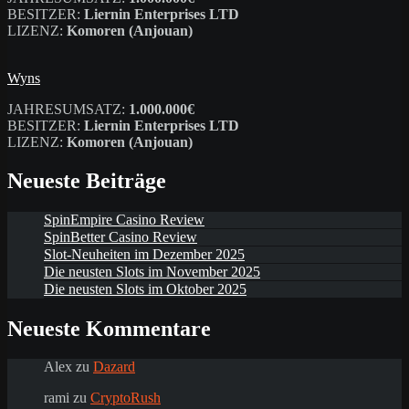
BESITZER:
Liernin Enterprises LTD
LIZENZ:
Komoren (Anjouan)
Wyns
JAHRESUMSATZ:
1.000.000€
BESITZER:
Liernin Enterprises LTD
LIZENZ:
Komoren (Anjouan)
Neueste Beiträge
SpinEmpire Casino Review
SpinBetter Casino Review
Slot-Neuheiten im Dezember 2025
Die neusten Slots im November 2025
Die neusten Slots im Oktober 2025
Neueste Kommentare
Alex
zu
Dazard
rami
zu
CryptoRush