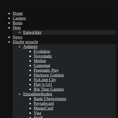
Home
Casinos
Bonis
Slots
Entwickler
News
Häufig gesucht
Anbieter
Evolution
Novomatic
Merkur
Gamomat
Pragmatic Play
Hacksaw Gaming
NoLimit City
Play’n GO
Big Time Gaming
Einzahlmethoden
Bank Überweisung
Paysafecard
MasterCard
Visa
Skrill