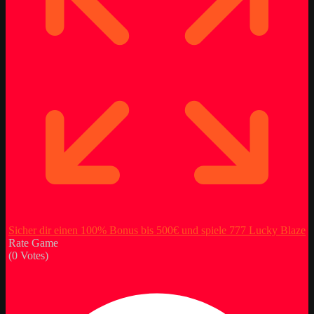
Sicher dir einen 100% Bonus bis 500€ und spiele 777 Lucky Blaze
Rate Game
(
0
Votes)