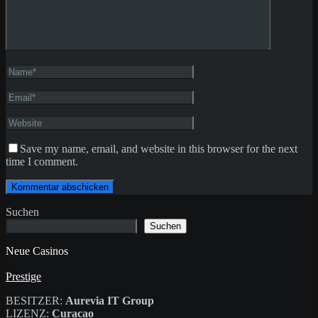
Save my name, email, and website in this browser for the next
time I comment.
Suchen
Suchen
Neue Casinos
Prestige
BESITZER:
Aurevia IT Group
LIZENZ:
Curacao