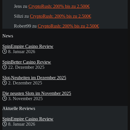
Jens
zu
CryptoRush: 200% bis zu 2.500€
Silizi
zu
CryptoRush: 200% bis zu 2.500€
Robert99
zu
CryptoRush: 200% bis zu 2.500€
News
SpinEmpire Casino Review
8. Januar 2026
SpinBetter Casino Review
22. Dezember 2025
Slot-Neuheiten im Dezember 2025
2. Dezember 2025
Die neusten Slots im November 2025
3. November 2025
Aktuelle Reviews
SpinEmpire Casino Review
8. Januar 2026