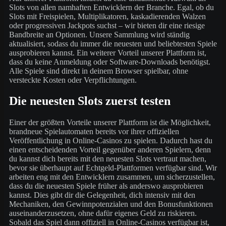
Slots von allen namhaften Entwicklern der Branche. Egal, ob du
Slots mit Freispielen, Multiplikatoren, kaskadierenden Walzen
oder progressiven Jackpots suchst – wir bieten dir eine riesige
Bandbreite an Optionen. Unsere Sammlung wird ständig
aktualisiert, sodass du immer die neuesten und beliebtesten Spiele
ausprobieren kannst. Ein weiterer Vorteil unserer Plattform ist,
dass du keine Anmeldung oder Software-Downloads benötigst.
Alle Spiele sind direkt in deinem Browser spielbar, ohne
versteckte Kosten oder Verpflichtungen.
Die neuesten Slots zuerst testen
Einer der größten Vorteile unserer Plattform ist die Möglichkeit,
brandneue Spielautomaten bereits vor ihrer offiziellen
Veröffentlichung in Online-Casinos zu spielen. Dadurch hast du
einen entscheidenden Vorteil gegenüber anderen Spielern, denn
du kannst dich bereits mit den neuesten Slots vertraut machen,
bevor sie überhaupt auf Echtgeld-Plattformen verfügbar sind. Wir
arbeiten eng mit den Entwicklern zusammen, um sicherzustellen,
dass du die neuesten Spiele früher als anderswo ausprobieren
kannst. Dies gibt dir die Gelegenheit, dich intensiv mit den
Mechaniken, den Gewinnpotenzialen und den Bonusfunktionen
auseinanderzusetzen, ohne dafür eigenes Geld zu riskieren.
Sobald das Spiel dann offiziell in Online-Casinos verfügbar ist,