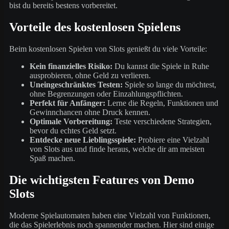
bist du bereits bestens vorbereitet.
Vorteile des kostenlosen Spielens
Beim kostenlosen Spielen von Slots genießt du viele Vorteile:
Kein finanzielles Risiko:
Du kannst die Spiele in Ruhe
ausprobieren, ohne Geld zu verlieren.
Uneingeschränktes Testen:
Spiele so lange du möchtest,
ohne Begrenzungen oder Einzahlungspflichten.
Perfekt für Anfänger:
Lerne die Regeln, Funktionen und
Gewinnchancen ohne Druck kennen.
Optimale Vorbereitung:
Teste verschiedene Strategien,
bevor du echtes Geld setzt.
Entdecke neue Lieblingsspiele:
Probiere eine Vielzahl
von Slots aus und finde heraus, welche dir am meisten
Spaß machen.
Die wichtigsten Features von Demo
Slots
Moderne Spielautomaten haben eine Vielzahl von Funktionen,
die das Spielerlebnis noch spannender machen. Hier sind einige