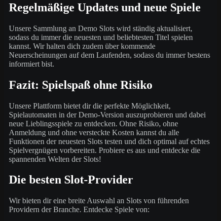
Regelmäßige Updates und neue Spiele
Unsere Sammlung an Demo Slots wird ständig aktualisiert,
sodass du immer die neuesten und beliebtesten Titel spielen
kannst. Wir halten dich zudem über kommende
Neuerscheinungen auf dem Laufenden, sodass du immer bestens
informiert bist.
Fazit: Spielspaß ohne Risiko
Unsere Plattform bietet dir die perfekte Möglichkeit,
Spielautomaten in der Demo-Version auszuprobieren und dabei
neue Lieblingsspiele zu entdecken. Ohne Risiko, ohne
Anmeldung und ohne versteckte Kosten kannst du alle
Funktionen der neuesten Slots testen und dich optimal auf echtes
Spielvergnügen vorbereiten. Probiere es aus und entdecke die
spannenden Welten der Slots!
Die besten Slot-Provider
Wir bieten dir eine breite Auswahl an Slots von führenden
Providern der Branche. Entdecke Spiele von: