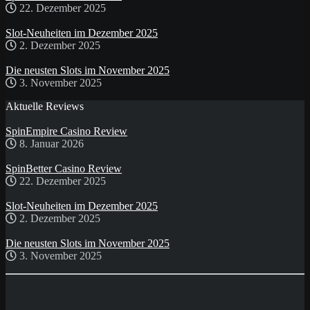
22. Dezember 2025
Slot-Neuheiten im Dezember 2025
2. Dezember 2025
Die neusten Slots im November 2025
3. November 2025
Aktuelle Reviews
SpinEmpire Casino Review
8. Januar 2026
SpinBetter Casino Review
22. Dezember 2025
Slot-Neuheiten im Dezember 2025
2. Dezember 2025
Die neusten Slots im November 2025
3. November 2025