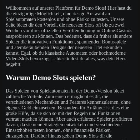
Willkommen auf unserer Plattform für Demo Slots! Hier hast du
die einzigartige Möglichkeit, eine riesige Auswahl an
Spielautomaten kostenlos und ohne Risiko zu testen. Unsere
Seite bietet dir den Vorteil, die neuesten Slots oft bis zu zwei
Wochen vor ihrer offiziellen Veröffentlichung in Online-Casinos
ausprobieren zu können. Das bedeutet, dass du früher als andere
Spieler die innovativen Funktionen, spannenden Bonusspiele
und atemberaubenden Designs der neuesten Titel erkunden
kannst. Egal, ob du klassische Automaten oder hochmoderne
Video-Slots bevorzugst – hier findest du alles, was dein Herz
begehrt.
Warum Demo Slots spielen?
Das Spielen von Spielautomaten in der Demo-Version bietet
zahlreiche Vorteile. Zum einen ermöglicht es dir, die
verschiedenen Mechaniken und Features kennenzulernen, ohne
eigenes Geld einzusetzen. Besonders für Anfänger ist dies eine
große Hilfe, da sie sich so mit den Regeln und Funktionen
vertraut machen können. Aber auch erfahrene Spieler profitieren
davon, da sie neue Strategien entwickeln und verschiedene
Einsatzhöhen testen können, ohne finanzielle Risiken
einzugehen. Darüber hinaus geben Demo Slots dir die