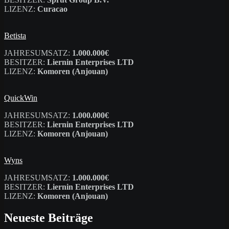
LIZENZ:
Curacao
Betista
JAHRESUMSATZ:
1.000.000€
BESITZER:
Liernin Enterprises LTD
LIZENZ:
Komoren (Anjouan)
QuickWin
JAHRESUMSATZ:
1.000.000€
BESITZER:
Liernin Enterprises LTD
LIZENZ:
Komoren (Anjouan)
Wyns
JAHRESUMSATZ:
1.000.000€
BESITZER:
Liernin Enterprises LTD
LIZENZ:
Komoren (Anjouan)
Neueste Beiträge