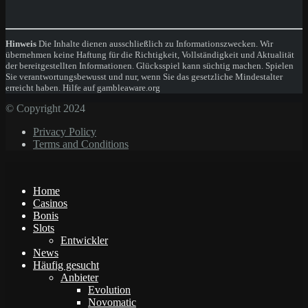
Hinweis
Die Inhalte dienen ausschließlich zu Informationszwecken. Wir
übernehmen keine Haftung für die Richtigkeit, Vollständigkeit und Aktualität
der bereitgestellten Informationen. Glücksspiel kann süchtig machen. Spielen
Sie verantwortungsbewusst und nur, wenn Sie das gesetzliche Mindestalter
erreicht haben. Hilfe auf gambleaware.org
© Copyright 2024
Privacy Policy
Terms and Conditions
Home
Casinos
Bonis
Slots
Entwickler
News
Häufig gesucht
Anbieter
Evolution
Novomatic