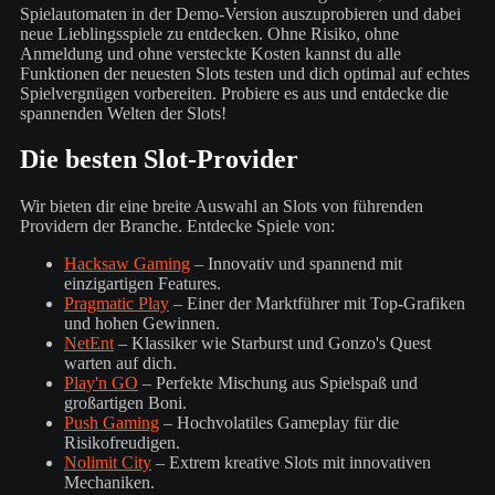
Spielautomaten in der Demo-Version auszuprobieren und dabei
neue Lieblingsspiele zu entdecken. Ohne Risiko, ohne
Anmeldung und ohne versteckte Kosten kannst du alle
Funktionen der neuesten Slots testen und dich optimal auf echtes
Spielvergnügen vorbereiten. Probiere es aus und entdecke die
spannenden Welten der Slots!
Die besten Slot-Provider
Wir bieten dir eine breite Auswahl an Slots von führenden
Providern der Branche. Entdecke Spiele von:
Hacksaw Gaming
– Innovativ und spannend mit
einzigartigen Features.
Pragmatic Play
– Einer der Marktführer mit Top-Grafiken
und hohen Gewinnen.
NetEnt
– Klassiker wie Starburst und Gonzo's Quest
warten auf dich.
Play'n GO
– Perfekte Mischung aus Spielspaß und
großartigen Boni.
Push Gaming
– Hochvolatiles Gameplay für die
Risikofreudigen.
Nolimit City
– Extrem kreative Slots mit innovativen
Mechaniken.