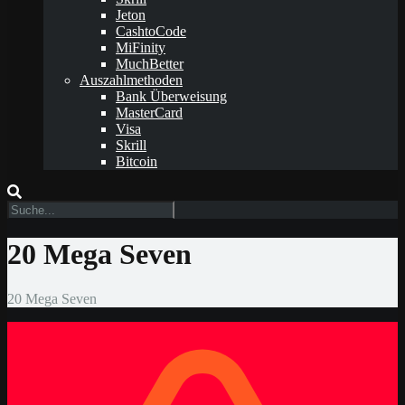
Jeton
CashtoCode
MiFinity
MuchBetter
Auszahlmethoden
Bank Überweisung
MasterCard
Visa
Skrill
Bitcoin
20 Mega Seven
20 Mega Seven