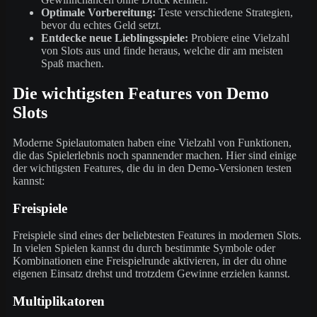
Optimale Vorbereitung:
Teste verschiedene Strategien,
bevor du echtes Geld setzt.
Entdecke neue Lieblingsspiele:
Probiere eine Vielzahl
von Slots aus und finde heraus, welche dir am meisten
Spaß machen.
Die wichtigsten Features von Demo
Slots
Moderne Spielautomaten haben eine Vielzahl von Funktionen,
die das Spielerlebnis noch spannender machen. Hier sind einige
der wichtigsten Features, die du in den Demo-Versionen testen
kannst:
Freispiele
Freispiele sind eines der beliebtesten Features in modernen Slots.
In vielen Spielen kannst du durch bestimmte Symbole oder
Kombinationen eine Freispielrunde aktivieren, in der du ohne
eigenen Einsatz drehst und trotzdem Gewinne erzielen kannst.
Multiplikatoren