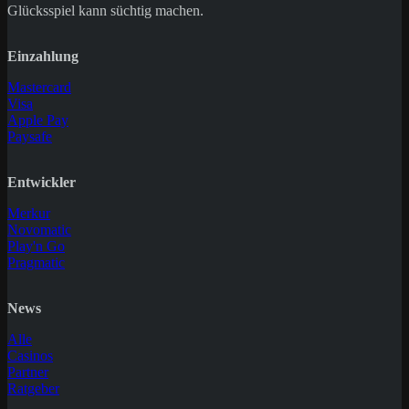
Glücksspiel kann süchtig machen.
Einzahlung
Mastercard
Visa
Apple Pay
Paysafe
Entwickler
Merkur
Novomatic
Play'n Go
Pragmatic
News
Alle
Casinos
Partner
Ratgeber