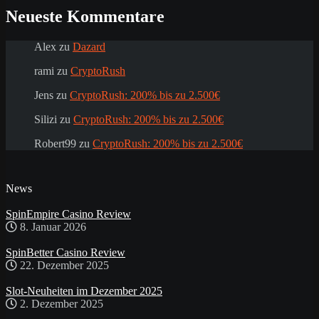
Neueste Kommentare
Alex
zu
Dazard
rami
zu
CryptoRush
Jens
zu
CryptoRush: 200% bis zu 2.500€
Silizi
zu
CryptoRush: 200% bis zu 2.500€
Robert99
zu
CryptoRush: 200% bis zu 2.500€
News
SpinEmpire Casino Review
8. Januar 2026
SpinBetter Casino Review
22. Dezember 2025
Slot-Neuheiten im Dezember 2025
2. Dezember 2025