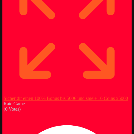
Sicher dir einen 100% Bonus bis 500€ und spiele 16 Coins x5000
Rate Game
(
0
Votes)