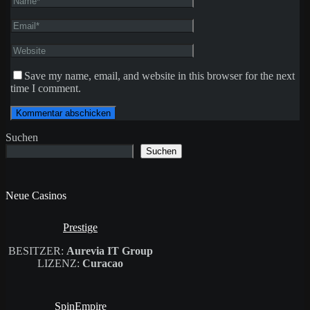
Save my name, email, and website in this browser for the next
time I comment.
Suchen
Suchen
Neue Casinos
Prestige
BESITZER:
Aurevia IT Group
LIZENZ:
Curacao
SpinEmpire