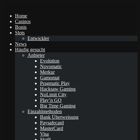
Home
Casinos
Bonis
Slots
Entwickler
News
Häufig gesucht
Anbieter
Evolution
Novomatic
Merkur
Gamomat
Pragmatic Play
Hacksaw Gaming
NoLimit City
Play’n GO
Big Time Gaming
Einzahlmethoden
Bank Überweisung
Paysafecard
MasterCard
Visa
Skrill