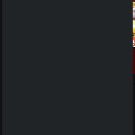
Neueste
Beiträge
SpinEmpir
e Casino