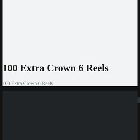
Jeton
CashtoCode
MiFinity
MuchBetter
Auszahlmethoden
Bank Überweisung
MasterCard
Visa
Skrill
Bitcoin
100 Extra Crown 6 Reels
100 Extra Crown 6 Reels
Suchen
Neue Casinos