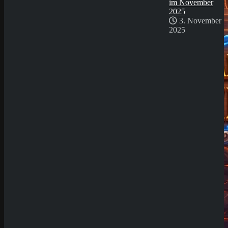
im November
2025
3. November
2025