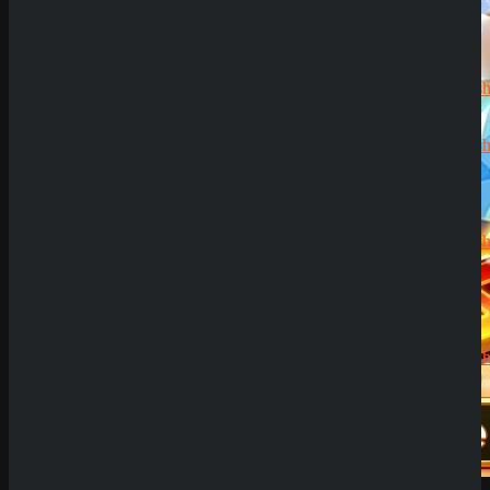
Alex
zu
Dazard
rami
zu
CryptoRus
Jens
zu
CryptoRush
200% bis
zu 2.500€
Silizi
zu
CryptoRush
200% bis
zu 2.500€
Robert99
zu
CryptoRush
200% bis
zu 2.500€
News
SpinEmpire Casino
Review