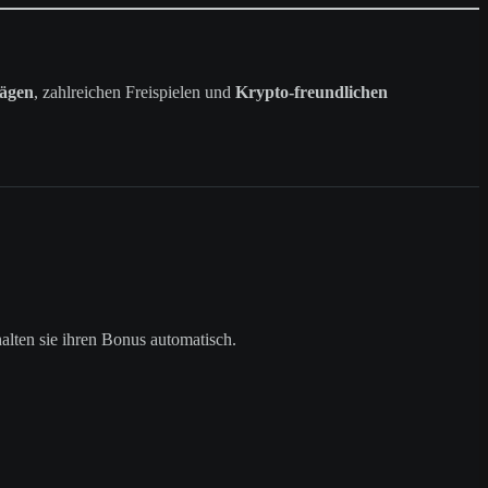
ägen
, zahlreichen Freispielen und
Krypto-freundlichen
lten sie ihren Bonus automatisch.