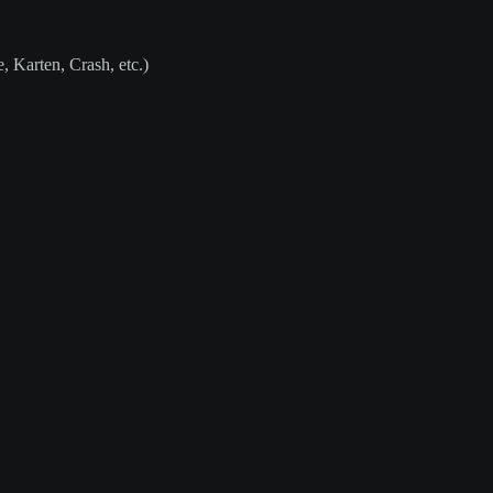
 Karten, Crash, etc.)