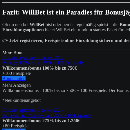
Fazit: WillBet ist ein Paradies für Bonusjä
Ob du neu bei
WillBet
bist oder bereits regelmäßig spielst – die
Bonus
Einzahlungsoptionen
bietet WillBet ein rundum starkes Paket für jed
👉
Jetzt registrieren, Freispiele ohne Einzahlung sichern und d
More Boni
Einzahlungsbonus Oktober 2025
Prestige: 100% bis zu 750€ + 100 Freispiele
Willkommensbonus 100% bis zu 750€
+100 Freispiele
Bonus holen
Mehr Anzeigen
Willkommensbonus - 100% bis zu 750€ + 100 Freispiele. Der Bonus gi
*Neukundenangebot
Einzahlungsbonus Oktober 2025
SpinEmpire: 275% bis zu 1.250€ + 80 Freispiele
Willkommensbonus 275% bis zu 1.250€
+80 Freispiele