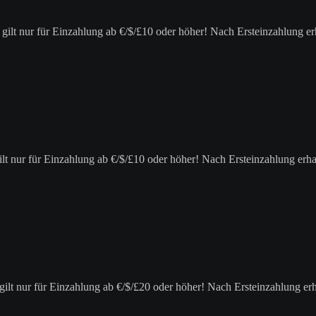
lt nur für Einzahlung ab €/$/£10 oder höher! Nach Ersteinzahlung erh
t nur für Einzahlung ab €/$/£10 oder höher! Nach Ersteinzahlung erhal
lt nur für Einzahlung ab €/$/£20 oder höher! Nach Ersteinzahlung erha