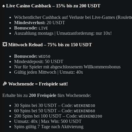
♠️ Live Casino Cashback – 15% bis zu 200 USDT
Wöchentlicher Cashback auf Verluste bei Live-Games (Roulette,
Mindestverlust:
20 USDT
Bonuscode:
LIVE
Auszahlung montags | Umsatzanforderung: nur 10x!
💥 Mittwoch Reload – 75% bis zu 150 USDT
Bonuscode:
WED50
Mindestdeposit: 50 USDT
Nur für Spieler mit abgeschlossenem Willkommensbonus
Gültig jeden Mittwoch | Umsatz: 40x
🎉 Wochenende = Freispiele satt!
Erhalte bis zu
200 Freispiele
fürs Wochenende:
30 Spins bei 30 USDT – Code:
WEEKEND30
60 Spins bei 50 USDT – Code:
WEEKEND60
200 Spins bei 100 USDT – Code:
WEEKEND200
Umsatz: 40x | Max Win: 500 USDT
Spins gültig 7 Tage nach Aktivierung