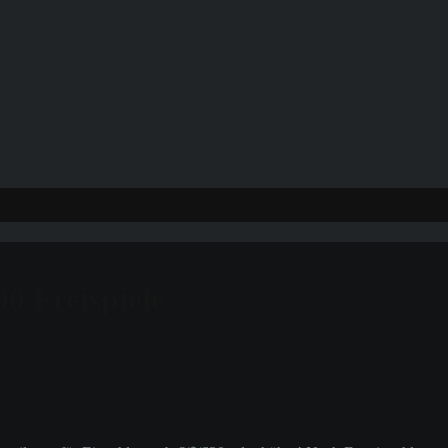
0 Freispiele